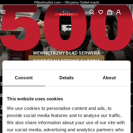
Pitbulloutlet.com - Oficjalny Outlet marki
NAJNIŻSZE CENY
Markowa odzież Pitbull w rewelacyjnych cenach.
SZYBKA WYSYŁKA
Wygodne sposoby wysyłki do wyboru
WEWNĘTRZNY BŁĄD SERWERA
30 DNI NA ZWROT
Bez tłumaczeń. Dogodne opcje zwrotu do wyboru
POWRÓT NA STRONĘ GŁÓWNĄ
INFO
Consent
Details
About
STREFA KLIENTA
REGULAMINY
This website uses cookies
ZAOBSERWUJ NAS
We use cookies to personalise content and ads, to
provide social media features and to analyse our traffic.
NEWSLETTER
Chcesz otrzymywać informacje o najnowszych promocjach i nowościach?
We also share information about your use of our site with
Email address
ZAREJESTRUJ SIĘ
our social media, advertising and analytics partners who