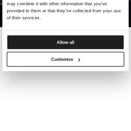
may combine it with other information that you’ve
Zapisując się do newslettera akceptujesz
politykę prywatności.
POLAND
provided to them or that they’ve collected from your use
©1997 - 2026 PITBULL WSZELKIE PRAWA ZASTRZEŻONE.
SITE CREDITS
of their services.
IDŹ DO GÓRY
Allow all
Customize