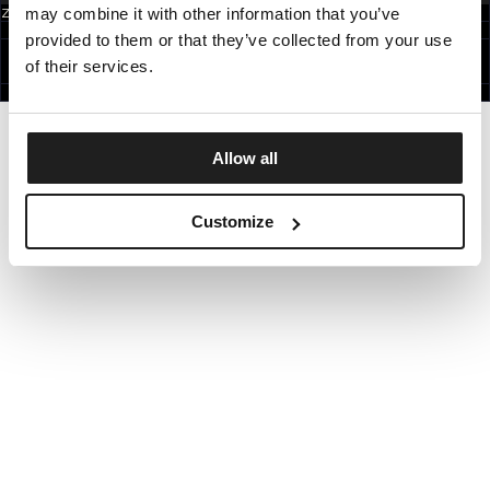
may combine it with other information that you’ve
Zapisując się do newslettera akceptujesz
politykę prywatności.
POLAND
provided to them or that they’ve collected from your use
©1997 - 2026 PITBULL WSZELKIE PRAWA ZASTRZEŻONE.
SITE CREDITS
of their services.
IDŹ DO GÓRY
Allow all
Customize