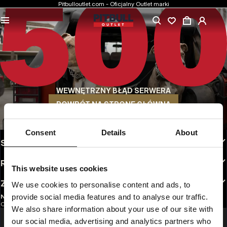
Pitbulloutlet.com - Oficjalny Outlet marki
NAJNIŻSZE CENY
Markowa odzież Pitbull w rewelacyjnych cenach.
SZYBKA WYSYŁKA
Wygodne sposoby wysyłki do wyboru
WEWNĘTRZNY BŁĄD SERWERA
30 DNI NA ZWROT
Bez tłumaczeń. Dogodne opcje zwrotu do wyboru
POWRÓT NA STRONĘ GŁÓWNĄ
INFO
Consent
Details
About
STREFA KLIENTA
REGULAMINY
This website uses cookies
ZAOBSERWUJ NAS
We use cookies to personalise content and ads, to
provide social media features and to analyse our traffic.
NEWSLETTER
Chcesz otrzymywać informacje o najnowszych promocjach i nowościach?
We also share information about your use of our site with
Email address
ZAREJESTRUJ SIĘ
our social media, advertising and analytics partners who