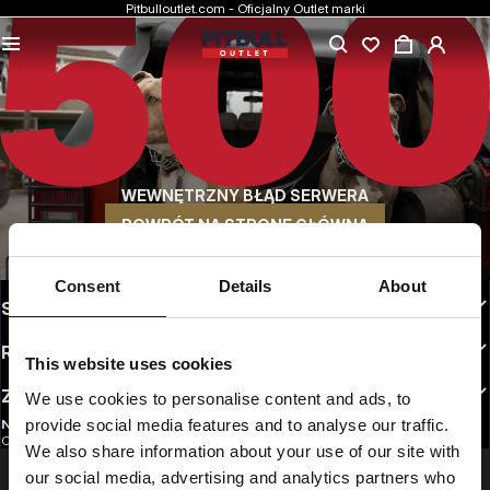
Pitbulloutlet.com - Oficjalny Outlet marki
NAJNIŻSZE CENY
Markowa odzież Pitbull w rewelacyjnych cenach.
SZYBKA WYSYŁKA
Wygodne sposoby wysyłki do wyboru
WEWNĘTRZNY BŁĄD SERWERA
30 DNI NA ZWROT
Bez tłumaczeń. Dogodne opcje zwrotu do wyboru
POWRÓT NA STRONĘ GŁÓWNĄ
INFO
Consent
Details
About
STREFA KLIENTA
REGULAMINY
This website uses cookies
ZAOBSERWUJ NAS
We use cookies to personalise content and ads, to
provide social media features and to analyse our traffic.
NEWSLETTER
Chcesz otrzymywać informacje o najnowszych promocjach i nowościach?
We also share information about your use of our site with
Email address
ZAREJESTRUJ SIĘ
our social media, advertising and analytics partners who