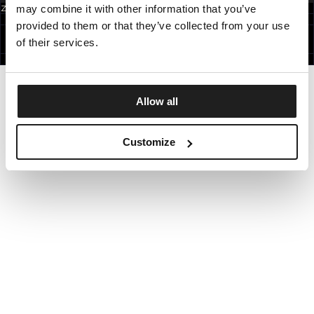
may combine it with other information that you’ve
Zapisując się do newslettera akceptujesz
politykę prywatności.
POLAND
provided to them or that they’ve collected from your use
©1997 - 2026 PITBULL WSZELKIE PRAWA ZASTRZEŻONE.
SITE CREDITS
of their services.
IDŹ DO GÓRY
Allow all
Customize