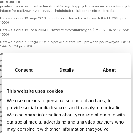
art. 6 ust. 1 lit. f
przetwarzanie jest niezbędne do celów wynikających z prawnie uzasadnionych
interesów realizowanych przez administratora lub przez stronę trzecią
Ustawa z dnia 10 maja 2018 r. o ochronie danych osobowych (Dz.U. 2018 poz.
1000)
Ustawa z dnia 16 lipca 2004 r. Prawo telekomunikacyjne (Dz.U. 2004 nr 171 poz.
1800)
Ustawa z dnia 4 lutego 1994 r. o prawie autorskim i prawach pokrewnych (Dz. U.
1994 Nr 24 poz. 83)
Jaki jest prawnie uzasadniony interes realizowany przez Administratora?
W celu ewentualnego ustalenia, dochodzenia lub obrony przed roszczeniami –
podstawą prawną przetwarzania jest nasz uzasadniony interes (art. 6 ust. 1 lit. f)
Consent
Details
About
RODO) polegający na ochronie naszych praw, w tym między innymi;
W celu oceny ryzyka potencjalnych klientów
W celu oceny planowanych kampanii marketingowych
This website uses cookies
W celu realizacji marketingu bezpośredniego
Przez jaki okres przetwarzamy dane osobowe?
We use cookies to personalise content and ads, to
Co do zasady, wskazane dane osobowe są przechowywane wyłącznie przez
provide social media features and to analyse our traffic.
okres świadczenia usługi w ramach prowadzonego serwisu przez
We also share information about your use of our site with
Administratora. Są one usuwane lub anonimizowane w okresie do
30 dni od
chwili zakończenia świadczenia usług
(np. usunięcie zarejestrowanego konta
our social media, advertising and analytics partners who
użytkownika, wypisanie z listy Newsletter, itp.)
may combine it with other information that you’ve
W wyjątkowych sytuacjach, w celu zabezpieczenie prawnie uzasadnionego