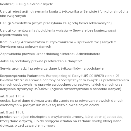
Realizacji usług elektronicznych:
Usługi rejestracji i utrzymania konta Użytkownika w Serwisie i funkcjonalności z
nim związanych
Usługi Newslettera (w tym przesyłania za zgodą treści reklamowych)
Usługi komentowania / polubienia wpisów w Serwisie bez konieczności
rejestrowania się
Komunikacji Administratora z Użytkownikami w sprawach związanych z
Serwisem oraz ochrony danych
Zapewnienia prawnie uzasadnionego interesu Administratora
Jakie są podstawy prawne przetwarzania danych?
Serwis gromadzi i przetwarza dane Użytkowników na podstawie:
Rozporządzenia Parlamentu Europejskiego i Rady (UE) 2016/679 z dnia 27
kwietnia 2016 r. w sprawie ochrony osób fizycznych w związku z przetwarzaniem
danych osobowych i w sprawie swobodnego przepływu takich danych oraz
uchylenia dyrektywy 95/46/WE (ogólne rozporządzenie o ochronie danych)
art. 6 ust. 1 lit. a
osoba, której dane dotyczą wyraziła zgodę na przetwarzanie swoich danych
osobowych w jednym lub większej liczbie określonych celów
art. 6 ust. 1 lit. b
przetwarzanie jest niezbędne do wykonania umowy, której stroną jest osoba,
której dane dotyczą, lub do podjęcia działań na żądanie osoby, której dane
dotyczą, przed zawarciem umowy