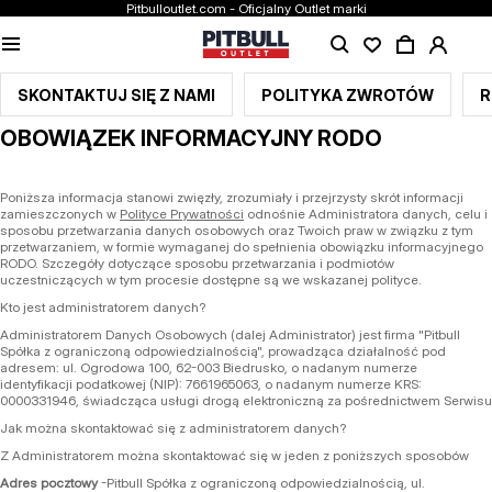
Pitbulloutlet.com - Oficjalny Outlet marki
SKONTAKTUJ SIĘ Z NAMI
POLITYKA ZWROTÓW
R
OBOWIĄZEK INFORMACYJNY RODO
Poniższa informacja stanowi zwięzły, zrozumiały i przejrzysty skrót informacji
zamieszczonych w
Polityce Prywatności
odnośnie Administratora danych, celu i
sposobu przetwarzania danych osobowych oraz Twoich praw w związku z tym
przetwarzaniem, w formie wymaganej do spełnienia obowiązku informacyjnego
RODO. Szczegóły dotyczące sposobu przetwarzania i podmiotów
uczestniczących w tym procesie dostępne są we wskazanej polityce.
Kto jest administratorem danych?
Administratorem Danych Osobowych (dalej Administrator) jest firma "Pitbull
Spółka z ograniczoną odpowiedzialnością", prowadząca działalność pod
adresem: ul. Ogrodowa 100, 62-003 Biedrusko, o nadanym numerze
identyfikacji podatkowej (NIP): 7661965063, o nadanym numerze KRS:
0000331946, świadcząca usługi drogą elektroniczną za pośrednictwem Serwisu
Jak można skontaktować się z administratorem danych?
Z Administratorem można skontaktować się w jeden z poniższych sposobów
Adres pocztowy
-Pitbull Spółka z ograniczoną odpowiedzialnością, ul.