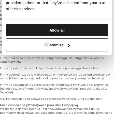
provided to them or that they’ve collected from your use
interesu realizowanego przez Administratora, okres ten może ulec wydłużeniu.
W takiej sytuacji Administrator będzie przechowywał wskazane dane, od czasu
of their services.
żądania ich usunięcia przez Użytkownika, nie dłużej niż przez okres 3 lat w
przypadku naruszenia lub podejrzenia naruszenia zapisów regulaminu serwisu
przez osobę, której dane dotyczą.
Kto jest odbiorcą danych w tym danych osobowych?
Allow all
Co do zasady jedynym odbiorcą danych jest Administrator.
Przetwarzanie danych może jednak być powierzone innym podmiotom,
realizującym usługi na rzecz Administratora w celu utrzymania działalności
Customize
Serwisu.
Do podmiotów takich można zaliczyć między innymi:
Firmy hostingowe, świadczące usługi hostingu lub usług pokrewnych dla
Administratora
Firmy, za pośrednictwem których świadczona jest usługa Newslettera
Firmy pośredniczące w płatnościach on-line za towaru lub usługi oferowane w
ramach Serwisu (w przypadku dokonywania transakcji zakupu w Serwisie)
Firmy odpowiedzialne za dostarczanie produktów fizycznych do Użytkownika
(usługi pocztowe / kurierskie w przypadku dokonywania transakcji zakupu w
Serwisie)
Czy Państwa dane osobowe będą przekazywane poza Unię Europejską?
Dane osobowe są przekazywane poza Unię Europejską.
Przekazanie danych pozo UE jest spowodowane korzystaniem z usług
podmiotów zlokalizowanych poza granicami UE, lub w wyniku opublikowania na