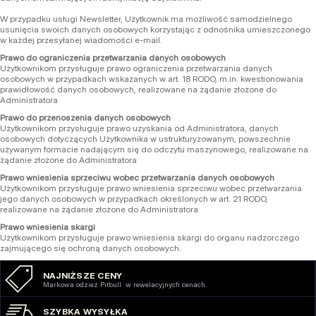
W przypadku usługi Newsletter, Użytkownik ma możliwość samodzielnego
usunięcia swoich danych osobowych korzystając z odnośnika umieszczonego
w każdej przesyłanej wiadomości e-mail.
Prawo do ograniczenia przetwarzania danych osobowych
Użytkownikom przysługuje prawo ograniczenia przetwarzania danych
osobowych w przypadkach wskazanych w art. 18 RODO, m.in. kwestionowania
prawidłowość danych osobowych, realizowane na żądanie złożone do
Administratora
Prawo do przenoszenia danych osobowych
Użytkownikom przysługuje prawo uzyskania od Administratora, danych
osobowych dotyczących Użytkownika w ustrukturyzowanym, powszechnie
używanym formacie nadającym się do odczytu maszynowego, realizowane na
żądanie złożone do Administratora
Prawo wniesienia sprzeciwu wobec przetwarzania danych osobowych
Użytkownikom przysługuje prawo wniesienia sprzeciwu wobec przetwarzania
jego danych osobowych w przypadkach określonych w art. 21 RODO,
realizowane na żądanie złożone do Administratora
Prawo wniesienia skargi
Użytkownikom przysługuje prawo wniesienia skargi do organu nadzorczego
zajmującego się ochroną danych osobowych.
NAJNIŻSZE CENY
Markowa odzież Pitbull w rewelacyjnych cenach.
SZYBKA WYSYŁKA