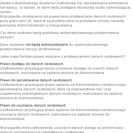
skutek indywidualnego działania Użytkownika (np. wprowadzenie komentarza
lub wpisu), co sprawi, że dane będą dostępne dla każdej osoby odwiedzającej
serwis.
W przypadku przekazania lub powierzenia przetwarzania danych osobowych
poza granicami UE, dane te są przetwarzana na podstawie umowy zawartej
pomiędzy Administratorem a Usługodawcą.
Czy dane osobowe będą podstawą zautomatyzowanego podejmowania
decyzji?
Dane osobowe
nie będą wykorzystywane
do zautomatyzowanego
podejmowania decyzji (profilowania).
Jakie mają Państwo prawa związane z przetwarzaniem danych osobowych?
Prawo dostępu do danych osobowych
Użytkownikom przysługuje prawo uzyskania dostępu do swoich danych
osobowych, realizowane na żądanie złożone do Administratora
Prawo do sprostowania danych osobowych
Użytkownikom przysługuje prawo żądania od Administratora niezwłocznego
sprostowania danych osobowych, które są nieprawidłowe lub / oraz
uzupełnienia niekompletnych danych osobowych, realizowane na żądanie
złożone do Administratora
Prawo do usunięcia danych osobowych
Użytkownikom przysługuje prawo żądania od Administratora niezwłocznego
usunięcia danych osobowych, realizowane na żądanie złożone do
Administratora.
W przypadku kont użytkowników, usunięcie danych polega na anonimizacji
danych umożliwiających identyfikację Użytkownika.