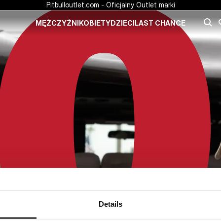
Pitbulloutlet.com - Oficjalny Outlet marki
MĘŻCZYŹNI
KOBIETY
DZIECI
LAST CHANCE
Details