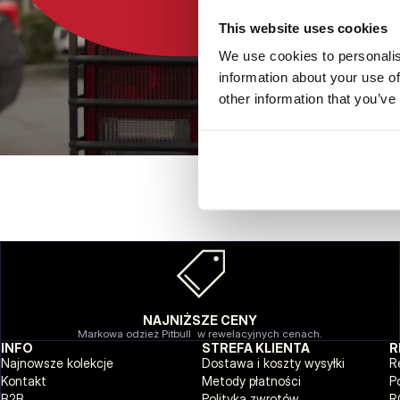
This website uses cookies
We use cookies to personalis
information about your use of
other information that you’ve
NAJNIŻSZE CENY
Markowa odzież Pitbull w rewelacyjnych cenach.
INFO
STREFA KLIENTA
R
Najnowsze kolekcje
Dostawa i koszty wysyłki
R
Kontakt
Metody płatności
P
B2B
Polityka zwrotów
R