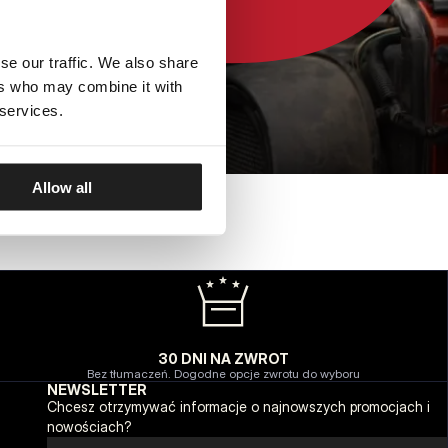
se our traffic. We also share
ers who may combine it with
 services.
Allow all
30 DNI NA ZWROT
Bez tłumaczeń. Dogodne opcje zwrotu do wyboru
NEWSLETTER
Chcesz otrzymywać informacje o najnowszych promocjach i
nowościach?
Email address