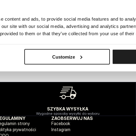
e content and ads, to provide social media features and to analy
WEWNĘTRZNY BŁĄD SERWERA
 our site with our social media, advertising and analytics partn
POWRÓT NA STRONĘ GŁÓWNĄ
 provided to them or that they’ve collected from your use of their
Customize
SZYBKA WYSYŁKA
Wygodne sposoby wysyłki do wyboru
EGULAMINY
ZAOBSERWUJ NAS
egulamin strony
Facebook
olityka prywatności
Instagram
ODO