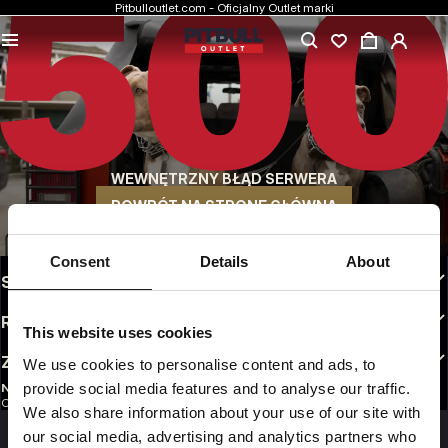
Pitbulloutlet.com - Oficjalny Outlet marki
NAJNIŻSZE CENY
Markowa odzież Pitbull w rewelacyjnych cenach.
SZYBKA WYSYŁKA
Wygodne sposoby wysyłki do wyboru
WEWNĘTRZNY BŁĄD SERWERA
30 DNI NA ZWROT
Bez tłumaczeń. Dogodne opcje zwrotu do wyboru
POWRÓT NA STRONĘ GŁÓWNĄ
INFO
Consent
Details
About
STREFA KLIENTA
REGULAMINY
This website uses cookies
ZAOBSERWUJ NAS
We use cookies to personalise content and ads, to
provide social media features and to analyse our traffic.
NEWSLETTER
Chcesz otrzymywać informacje o najnowszych promocjach i nowościach?
We also share information about your use of our site with
Email address
ZAREJESTRUJ SIĘ
our social media, advertising and analytics partners who