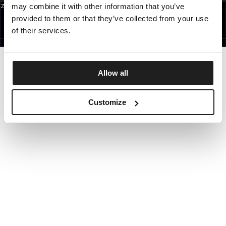
may combine it with other information that you’ve
Zapisując się do newslettera akceptujesz
politykę prywatności.
POLAND
provided to them or that they’ve collected from your use
©1997 - 2026 PITBULL WSZELKIE PRAWA ZASTRZEŻONE.
SITE CREDITS
of their services.
IDŹ DO GÓRY
Allow all
Customize