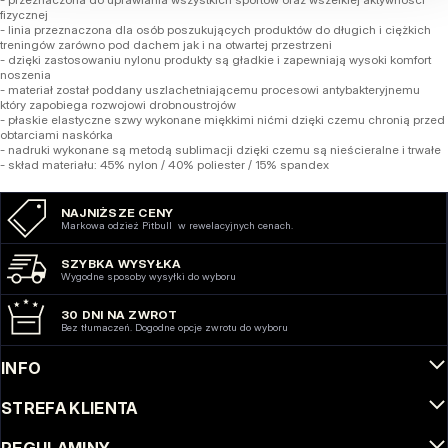
fizycznej
- linia przeznaczona dla osób poszukujących produktów do długich i ciężkich
treningów zarówno pod dachem jak i na otwartej przestrzeni
- dzięki zastosowaniu nylonu produkty są gładkie i zapewniają wysoki komfort
noszenia
- materiał został poddany uszlachetniającemu procesowi antybakteryjnemu
który zapobiega rozwojowi drobnoustrojów
- płaskie elastyczne szwy wykonane miękkimi nićmi dzięki czemu chronią przed
obtarciami naskórka
- nadruki wykonane są metodą sublimacji dzięki czemu są nieścieralne i trwałe
- skład materiału: 45% nylon / 40% poliester / 15% spandex
NAJNIŻSZE CENY
Markowa odzież Pitbull w rewelacyjnych cenach.
SZYBKA WYSYŁKA
Wygodne sposoby wysyłki do wyboru
30 DNI NA ZWROT
Bez tłumaczeń. Dogodne opcje zwrotu do wyboru
INFO
STREFA KLIENTA
REGULAMINY