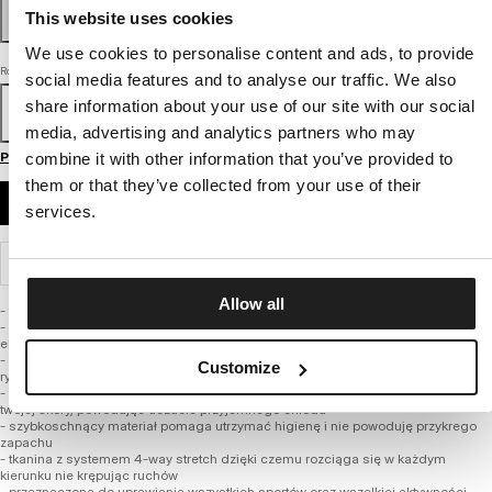
This website uses cookies
We use cookies to personalise content and ads, to provide
Rozmiar
social media features and to analyse our traffic. We also
share information about your use of our site with our social
S
M
L
XL
XXL
3XL
media, advertising and analytics partners who may
Przewodnik po rozmiarach
combine it with other information that you’ve provided to
them or that they’ve collected from your use of their
DODAJ DO KOSZYKA
services.
WYSYŁKA I ZWROTY
Allow all
- fason dopasowany do sylwetki
- wykonana z najwyższej jakości włókien poliamidowych z dodatkiem
elastycznej przędzy
- znacznie szlachetniejsza mieszanka tkaniny niż powszechnie występujące na
Customize
rynku
- termo aktywna i oddychająca dzięki czemu doskonale odprowadza ciepło z
twojej skóry, powodując uczucie przyjemnego chłodu
- szybkoschnący materiał pomaga utrzymać higienę i nie powoduję przykrego
zapachu
- tkanina z systemem 4-way stretch dzięki czemu rozciąga się w każdym
kierunku nie krępując ruchów
- przeznaczona do uprawiania wszystkich sportów oraz wszelkiej aktywności