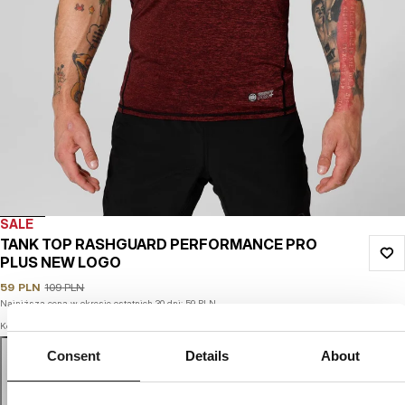
SALE
TANK TOP RASHGUARD PERFORMANCE PRO
PLUS NEW LOGO
59
PLN
109
PLN
Najniższa cena w okresie ostatnich 30 dni:
59
PLN
Kolor: burgundy melange
Consent
Details
About