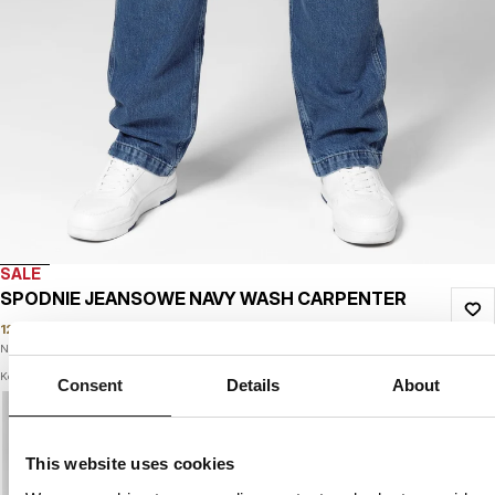
SALE
SPODNIE JEANSOWE NAVY WASH CARPENTER
129
PLN
279
PLN
Najniższa cena w okresie ostatnich 30 dni:
129
PLN
Kolor: navy
Consent
Details
About
This website uses cookies