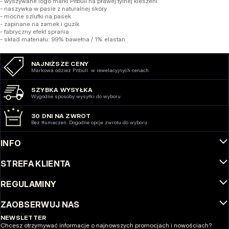
- wyszywane logo marki Pitbull na prawej tylnej kieszeni
- naszywka w pasie z naturalnej skóry
- mocne szlufki na pasek
- zapinane na zamek i guzik
- fabryczny efekt sprania
- skład materiału: 99% bawełna / 1% elastan
NAJNIŻSZE CENY
Markowa odzież Pitbull w rewelacyjnych cenach.
SZYBKA WYSYŁKA
Wygodne sposoby wysyłki do wyboru
30 DNI NA ZWROT
Bez tłumaczeń. Dogodne opcje zwrotu do wyboru
INFO
STREFA KLIENTA
REGULAMINY
ZAOBSERWUJ NAS
NEWSLETTER
Chcesz otrzymywać informacje o najnowszych promocjach i nowościach?