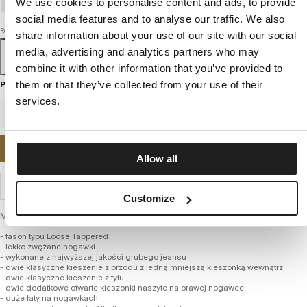
We use cookies to personalise content and ads, to provide
social media features and to analyse our traffic. We also
Rozmiar
share information about your use of our site with our social
media, advertising and analytics partners who may
29/30
30/30
31/30
32/30
33/30
34/30
36/30
38/30
29/32
combine it with other information that you’ve provided to
Przewodnik po rozmiarach
them or that they’ve collected from your use of their
services.
POWIADOM MNIE O DOSTĘPNOŚCI
Allow all
WYSYŁKA I ZWROTY
Customize
Męskie spodnie Jeans z kolekcji firmy PITBULL – Carpenter
- fason typu Loose Tappered
- lekko zwężane nogawki
- wykonane z najwyższej jakości grubego jeansu
- dwie klasyczne kieszenie z przodu z jedną mniejszą kieszonką wewnątrz
- dwie klasyczne kieszenie z tyłu
- dwie dodatkowe otwarte kieszonki naszyte na prawej nogawce
- duże łaty na nogawkach