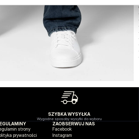
SZYBKA WYSYŁKA
Wygodne sposoby wysyłki do wyboru
EGULAMINY
ZAOBSERWUJ NAS
egulamin strony
Facebook
olityka prywatności
Instagram