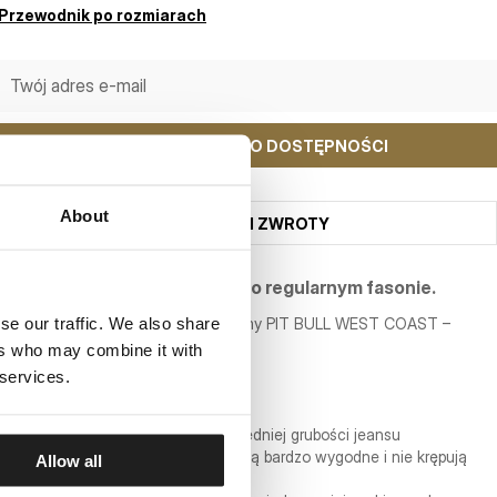
Przewodnik po rozmiarach
POWIADOM MNIE O DOSTĘPNOŚCI
About
WYSYŁKA I ZWROTY
Klasyczne spodnie jeansowe o regularnym fasonie.
se our traffic. We also share
Męskie spodnie Jeans z kolekcji firmy PIT BULL WEST COAST –
Medium Wash Highlander
ers who may combine it with
 services.
- fason typu Regular Fit
- proste nogawki typu Straight Leg
- wykonane z najwyższej jakości średniej grubości jeansu
- tkanina jest elastyczna przez co są bardzo wygodne i nie krępują
Allow all
ruchów