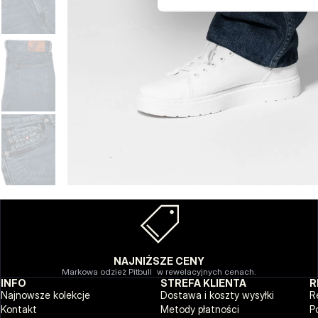
NAJNIŻSZE CENY
Markowa odzież Pitbull w rewelacyjnych cenach.
INFO
STREFA KLIENTA
R
Najnowsze kolekcje
Dostawa i koszty wysyłki
R
Kontakt
Metody płatności
P