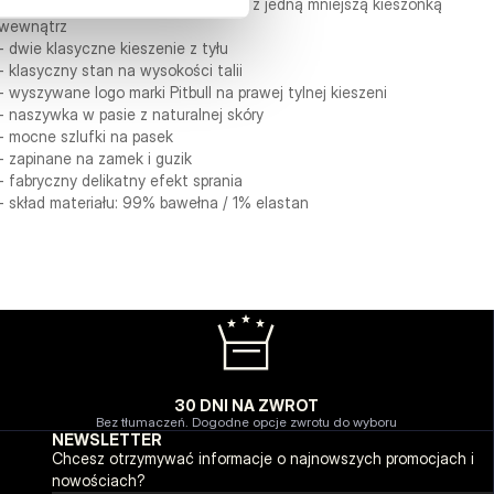
- dwie klasyczne kieszenie z przodu z jedną mniejszą kieszonką
wewnątrz
- dwie klasyczne kieszenie z tyłu
- klasyczny stan na wysokości talii
- wyszywane logo marki Pitbull na prawej tylnej kieszeni
- naszywka w pasie z naturalnej skóry
- mocne szlufki na pasek
- zapinane na zamek i guzik
- fabryczny delikatny efekt sprania
- skład materiału: 99% bawełna / 1% elastan
30 DNI NA ZWROT
Bez tłumaczeń. Dogodne opcje zwrotu do wyboru
NEWSLETTER
Chcesz otrzymywać informacje o najnowszych promocjach i
nowościach?