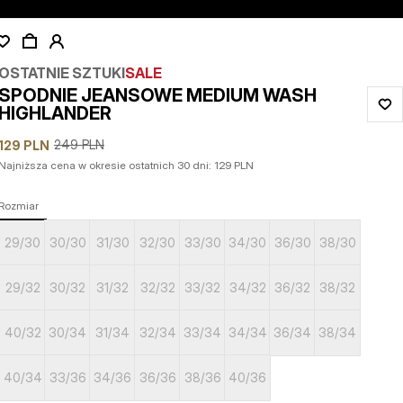
OSTATNIE SZTUKI
SALE
SPODNIE JEANSOWE MEDIUM WASH
HIGHLANDER
249
PLN
129
PLN
Najniższa cena w okresie ostatnich 30 dni:
129
PLN
Rozmiar
29/30
30/30
31/30
32/30
33/30
34/30
36/30
38/30
29/32
30/32
31/32
32/32
33/32
34/32
36/32
38/32
40/32
30/34
31/34
32/34
33/34
34/34
36/34
38/34
40/34
33/36
34/36
36/36
38/36
40/36