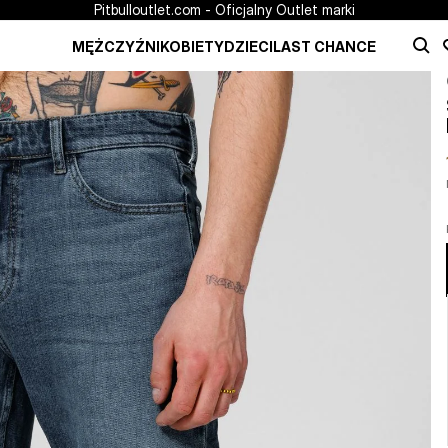
Pitbulloutlet.com - Oficjalny Outlet marki
MĘŻCZYŹNI
KOBIETY
DZIECI
LAST CHANCE