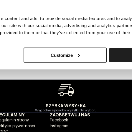
e content and ads, to provide social media features and to analy
WEWNĘTRZNY BŁĄD SERWERA
 our site with our social media, advertising and analytics partn
POWRÓT NA STRONĘ GŁÓWNĄ
 provided to them or that they’ve collected from your use of their
Customize
SZYBKA WYSYŁKA
Wygodne sposoby wysyłki do wyboru
EGULAMINY
ZAOBSERWUJ NAS
egulamin strony
Facebook
olityka prywatności
Instagram
ODO