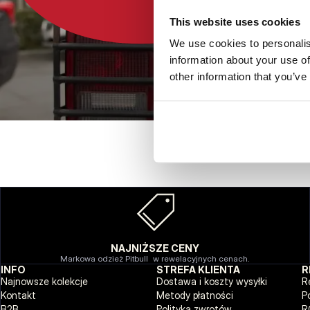
This website uses cookies
We use cookies to personalis
information about your use of
other information that you’ve
NAJNIŻSZE CENY
Markowa odzież Pitbull w rewelacyjnych cenach.
INFO
STREFA KLIENTA
R
Najnowsze kolekcje
Dostawa i koszty wysyłki
R
Kontakt
Metody płatności
P
B2B
Polityka zwrotów
R