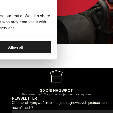
se our traffic. We also share
ers who may combine it with
 services.
Allow all
30 DNI NA ZWROT
Bez tłumaczeń. Dogodne opcje zwrotu do wyboru
NEWSLETTER
Chcesz otrzymywać informacje o najnowszych promocjach i
nowościach?
Email address