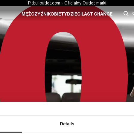
Pitbulloutlet.com - Oficjalny Outlet marki
MĘŻCZYŹNI
KOBIETY
DZIECI
LAST CHANCE
Details