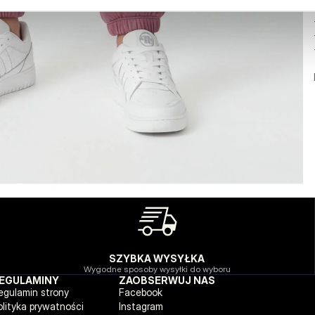
SZYBKA WYSYŁKA
Wygodne sposoby wysyłki do wyboru
EGULAMINY
ZAOBSERWUJ NAS
egulamin strony
Facebook
olityka prywatności
Instagram