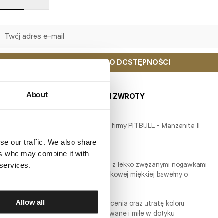
POWIADOM MNIE O DOSTĘPNOŚCI
About
WYSYŁKA I ZWROTY
Spodnie dresowe damskie z kolekcji firmy PITBULL - Manzanita II
se our traffic. We also share
SERIA WASHED
ers who may combine it with
- luźniejszy wygodny fason oversize z lekko zwężanymi nogawkami
 services.
- spodnie wykonane z wysokogatunkowej miękkiej bawełny o
gramaturze 330 g/m2
- delikatny efekt sprania
Allow all
- tkanina jest odporna na zniekształcenia oraz utratę koloru
- spodnie od wewnątrz są szczotkowane i miłe w dotyku