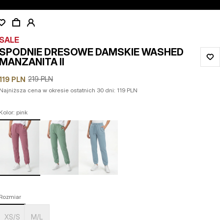
SALE
SPODNIE DRESOWE DAMSKIE WASHED
MANZANITA II
219
PLN
119
PLN
Najniższa cena w okresie ostatnich 30 dni:
119
PLN
Kolor: pink
Rozmiar
XS/S
M/L