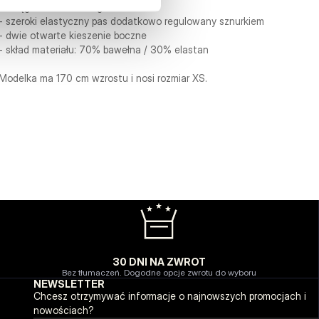
- ściągacze u dołu nogawek
- szeroki elastyczny pas dodatkowo regulowany sznurkiem
- dwie otwarte kieszenie boczne
- skład materiału: 70% bawełna / 30% elastan
Modelka ma 170 cm wzrostu i nosi rozmiar XS.
30 DNI NA ZWROT
Bez tłumaczeń. Dogodne opcje zwrotu do wyboru
NEWSLETTER
Chcesz otrzymywać informacje o najnowszych promocjach i
nowościach?