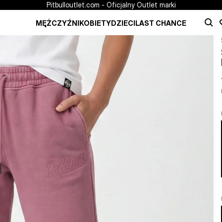
Pitbulloutlet.com - Oficjalny Outlet marki
MĘŻCZYŹNI
KOBIETY
DZIECI
LAST CHANCE