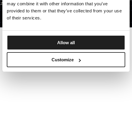
may combine it with other information that you’ve
Zapisując się do newslettera akceptujesz
politykę prywatności.
POLAND
provided to them or that they’ve collected from your use
©1997 - 2026 PITBULL WSZELKIE PRAWA ZASTRZEŻONE.
SITE CREDITS
of their services.
IDŹ DO GÓRY
Allow all
Customize