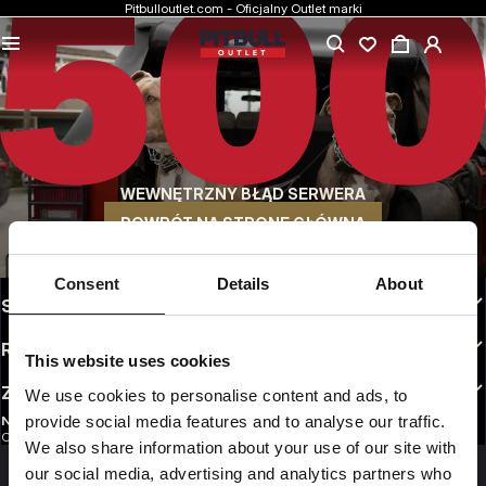
Pitbulloutlet.com - Oficjalny Outlet marki
NAJNIŻSZE CENY
Markowa odzież Pitbull w rewelacyjnych cenach.
SZYBKA WYSYŁKA
Wygodne sposoby wysyłki do wyboru
WEWNĘTRZNY BŁĄD SERWERA
30 DNI NA ZWROT
Bez tłumaczeń. Dogodne opcje zwrotu do wyboru
POWRÓT NA STRONĘ GŁÓWNĄ
INFO
Consent
Details
About
STREFA KLIENTA
REGULAMINY
This website uses cookies
ZAOBSERWUJ NAS
We use cookies to personalise content and ads, to
provide social media features and to analyse our traffic.
NEWSLETTER
Chcesz otrzymywać informacje o najnowszych promocjach i nowościach?
We also share information about your use of our site with
Email address
ZAREJESTRUJ SIĘ
our social media, advertising and analytics partners who