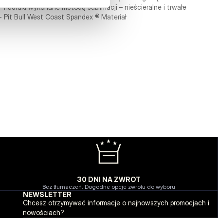
- nadruki wykonane metodą sublimacji – nieścieralne i trwałe
- Pit Bull West Coast Spandex ® Materiał
30 DNI NA ZWROT
Bez tłumaczeń. Dogodne opcje zwrotu do wyboru
NEWSLETTER
Chcesz otrzymywać informacje o najnowszych promocjach i
nowościach?