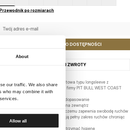
Przewodnik po rozmiarach
POWIADOM MNIE O DOSTĘPNOŚCI
About
WYSYŁKA I ZWROTY
Dziecięca techniczna koszulka sportowa typu longsleeve z
se our traffic. We also share
limitowanej edycji RUNMAGEDDON firmy PIT BULL WEST COAST
ers who may combine it with
 services.
- ultra lekka tkanina i anatomiczne dopasowanie
- bardzo dobrze odprowadza wilgoć na zewnątrz
- elastyczna w 4 kierunkach dzięki czemu zapewnia swobodę ruchów
- płaskie elastyczne szwy umożliwiają pełny zakres ruchów chroniąc
Allow all
ciało przed obtarciami naskórka
- szybkoschnący materiał pomaga utrzymać higienę