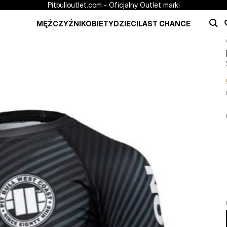
Pitbulloutlet.com - Oficjalny Outlet marki
MĘŻCZYŹNI
KOBIETY
DZIECI
LAST CHANCE