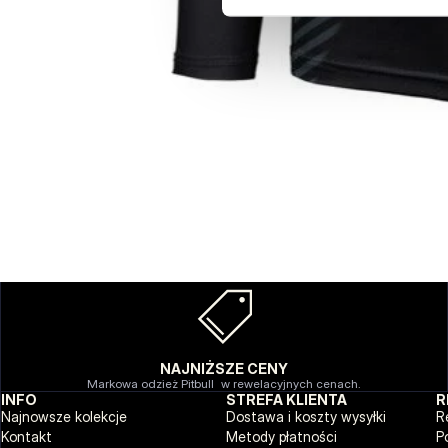
NAJNIŻSZE CENY
Markowa odzież Pitbull w rewelacyjnych cenach.
INFO
STREFA KLIENTA
R
Najnowsze kolekcje
Dostawa i koszty wysyłki
R
Kontakt
Metody płatności
P