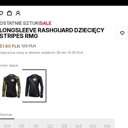
OSTATNIE SZTUKI
SALE
LONGSLEEVE RASHGUARD DZIECIĘCY
STRIPES RMG
129
PLN
51.60
PLN
Najniższa cena w okresie ostatnich 30 dni:
51.60
PLN
Kolor: black
Rozmiar
104
110
116
122
128
134
140
146