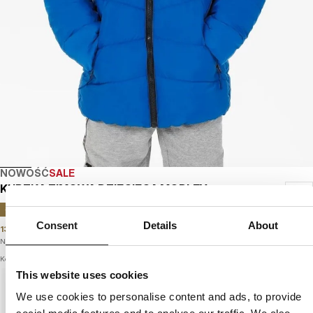
NOWOŚĆ
SALE
KURTKA ZIMOWA DZIECIĘCA MOBLEY
-
54
%
Consent
Details
About
139
PLN
299
PLN
Najniższa cena w okresie ostatnich 30 dni:
299
PLN
Kolor: royal blue
This website uses cookies
We use cookies to personalise content and ads, to provide