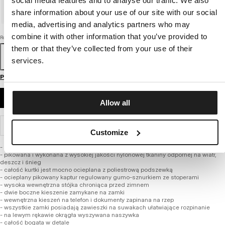
social media features and to analyse our traffic. We also
share information about your use of our site with our social
media, advertising and analytics partners who may
combine it with other information that you’ve provided to
Rozmiar
them or that they’ve collected from your use of their
104
110
116
122
128
134
140
146
152
services.
Przewodnik po rozmiarach
DODAJ DO KOSZYKA
Allow all
WYSYŁKA I ZWROTY
Customize
- sportowy fason
- pikowana i wykonana z wysokiej jakości nylonowej tkaniny odpornej na wiatr,
deszcz i śnieg
- całość kurtki jest mocno ocieplana z poliestrową podszewką
- ocieplany pikowany kaptur regulowany gumo-sznurkiem ze stoperami
- wysoka wewnętrzna stójka chroniąca przed zimnem
- dwie boczne kieszenie zamykane na zamki
- wewnętrzna kieszeń na telefon i dokumenty zapinana na rzep
- wszystkie zamki posiadają zawieszki na suwakach ułatwiające rozpinanie
- na lewym rękawie okrągła wyszywana naszywka
- całość bogata w detale