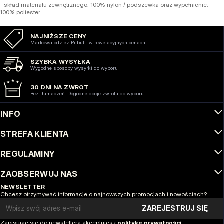
- skład materiału zewnętrznego: 100% nylon / podszewka oraz wypełnienie:
100% poliester
NAJNIŻSZE CENY
Markowa odzież Pitbull w rewelacyjnych cenach.
SZYBKA WYSYŁKA
Wygodne sposoby wysyłki do wyboru
30 DNI NA ZWROT
Bez tłumaczeń. Dogodne opcje zwrotu do wyboru
INFO
STREFA KLIENTA
REGULAMINY
ZAOBSERWUJ NAS
NEWSLETTER
Chcesz otrzymywać informacje o najnowszych promocjach i nowościach?
Email address
ZAREJESTRUJ SIĘ
Zapisując się do newslettera akceptujesz
politykę prywatności.