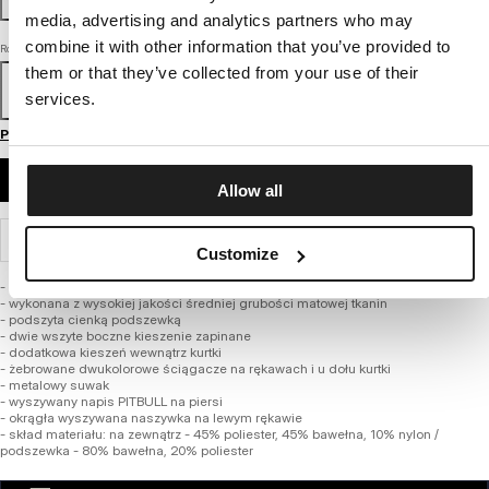
media, advertising and analytics partners who may
combine it with other information that you’ve provided to
Rozmiar
them or that they’ve collected from your use of their
S
M
L
XL
XXL
3XL
services.
Przewodnik po rozmiarach
DODAJ DO KOSZYKA
Allow all
WYSYŁKA I ZWROTY
Customize
- krótszy fason typu Harrington
- wykonana z wysokiej jakości średniej grubości matowej tkanin
- podszyta cienką podszewką
- dwie wszyte boczne kieszenie zapinane
- dodatkowa kieszeń wewnątrz kurtki
- żebrowane dwukolorowe ściągacze na rękawach i u dołu kurtki
- metalowy suwak
- wyszywany napis PITBULL na piersi
- okrągła wyszywana naszywka na lewym rękawie
- skład materiału: na zewnątrz - 45% poliester, 45% bawełna, 10% nylon /
podszewka - 80% bawełna, 20% poliester