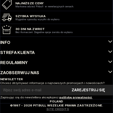
NAJNIŻSZE CENY
Markowa odzież Pitbull w rewelacyjnych cenach.
SZYBKA WYSYŁKA
Wygodne sposoby wysyłki do wyboru
30 DNI NA ZWROT
Bez tłumaczeń. Dogodne opcje zwrotu do wyboru
INFO
STREFA KLIENTA
REGULAMINY
ZAOBSERWUJ NAS
NEWSLETTER
Chcesz otrzymywać informacje o najnowszych promocjach i nowościach?
Email address
ZAREJESTRUJ SIĘ
Zapisując się do newslettera akceptujesz
politykę prywatności.
POLAND
©1997 - 2026 PITBULL WSZELKIE PRAWA ZASTRZEŻONE.
SITE CREDITS