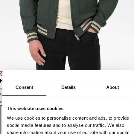
SALE
KURTKA PRZEJŚCIOWA MĘSKA PIONEER
Consent
Details
About
169
PLN
349
PLN
Najniższa cena w okresie ostatnich 30 dni:
169
PLN
Kolor: dark green
This website uses cookies
We use cookies to personalise content and ads, to provide
social media features and to analyse our traffic. We also
share information about your use of our site with our social