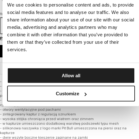
We use cookies to personalise content and ads, to provide
social media features and to analyse our traffic. We also
Rozmiar
share information about your use of our site with our social
104
110
116
122
128
134
140
146
152
media, advertising and analytics partners who may
combine it with other information that you’ve provided to
Przewodnik po rozmiarach
them or that they’ve collected from your use of their
services.
DODAJ DO KOSZYKA
WYSYŁKA I ZWROTY
Allow all
- klasyczny uniwersalny sportowy fason
- wykonana z wysokiej jakości średniej grubości tkaniny nylonowej
- tkanina zachowuje swoje właściwości wiatroszczelne, przy równoczesnym
Customize
podniesieniu komfortu cieplnego
- podszyta lekką poliestrową siateczką, która dodatkowo wspiera system
cyrkulacji powietrza
- otwory wentylacyjne pod pachami
- zintegrowany kaptur z regulacją sznurkiem
- wysoka stójka chroniąca przed wiatrem oraz zimnem
- w kapturze umieszczono dodatkową warstwę podszewki typu mesh
- silikonowa naszywka z logo marki Pit Bull umieszczona na piersi oraz na
kapturze
- dwie wszyte boczne kieszenie zapinane na zamki