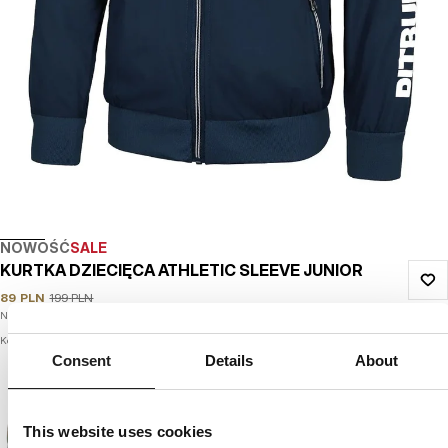
NOWOŚĆ
SALE
KURTKA DZIECIĘCA ATHLETIC SLEEVE JUNIOR
89
PLN
199
PLN
Najniższa cena w okresie ostatnich 30 dni:
199
PLN
Kolor: dark navy
Consent
Details
About
This website uses cookies