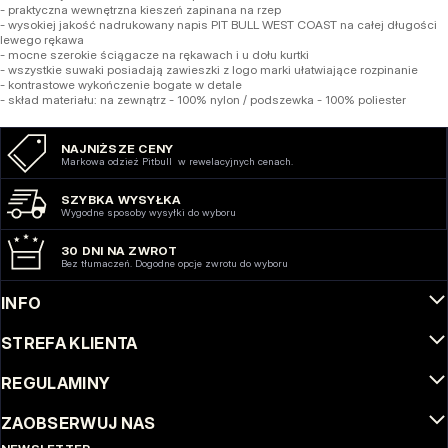
- praktyczna wewnętrzna kieszeń zapinana na rzep
- wysokiej jakość nadrukowany napis PIT BULL WEST COAST na całej długości
lewego rękawa
- mocne szerokie ściągacze na rękawach i u dołu kurtki
- wszystkie suwaki posiadają zawieszki z logo marki ułatwiające rozpinanie
- kontrastowe wykończenie bogate w detale
- skład materiału: na zewnątrz - 100% nylon / podszewka - 100% poliester
NAJNIŻSZE CENY
Markowa odzież Pitbull w rewelacyjnych cenach.
SZYBKA WYSYŁKA
Wygodne sposoby wysyłki do wyboru
30 DNI NA ZWROT
Bez tłumaczeń. Dogodne opcje zwrotu do wyboru
INFO
STREFA KLIENTA
REGULAMINY
ZAOBSERWUJ NAS