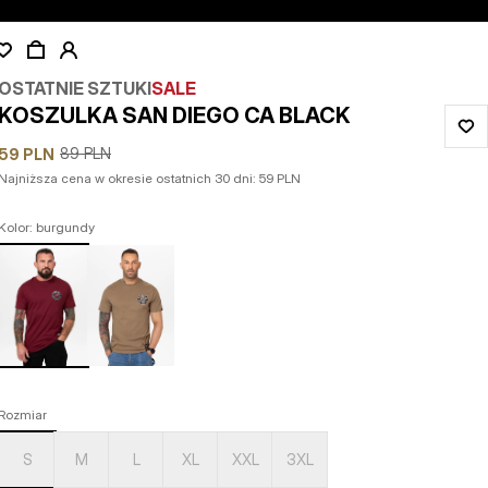
OSTATNIE SZTUKI
SALE
KOSZULKA SAN DIEGO CA BLACK
89
PLN
59
PLN
Najniższa cena w okresie ostatnich 30 dni:
59
PLN
Kolor: burgundy
Rozmiar
S
M
L
XL
XXL
3XL