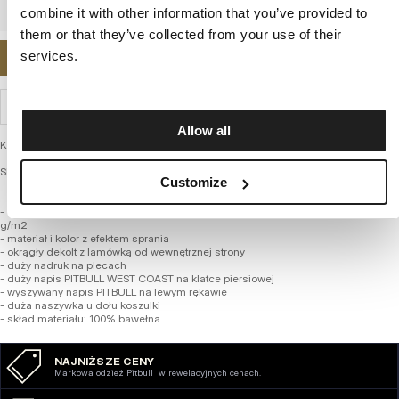
combine it with other information that you’ve provided to
them or that they’ve collected from your use of their
services.
POWIADOM MNIE O DOSTĘPNOŚCI
WYSYŁKA I ZWROTY
Allow all
Koszulka męska - ACE OF SPADES II
SERIA MIDDLE WEIGHT 190 GSM DENIM WASHED
Customize
- regularny wygodny fason
- T-shirt wykonany z najwyższej jakości tkaniny bawełnianej o gramaturze 190
g/m2
- materiał i kolor z efektem sprania
- okrągły dekolt z lamówką od wewnętrznej strony
- duży nadruk na plecach
- duży napis PITBULL WEST COAST na klatce piersiowej
- wyszywany napis PITBULL na lewym rękawie
- duża naszywka u dołu koszulki
- skład materiału: 100% bawełna
NAJNIŻSZE CENY
Markowa odzież Pitbull w rewelacyjnych cenach.