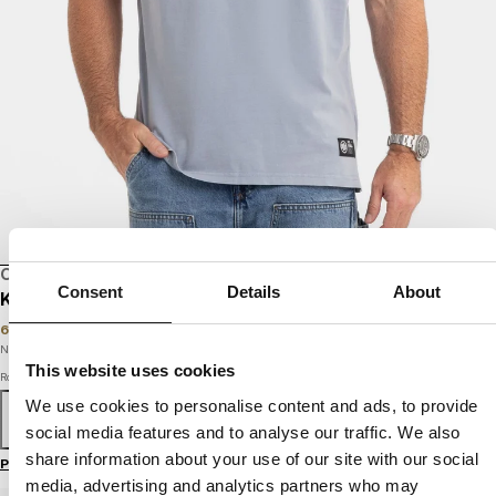
OSTATNIE SZTUKI
SALE
Consent
Details
About
KOSZULKA DENIM WASHED ACE OF SPADES II
69
PLN
99
PLN
Najniższa cena w okresie ostatnich 30 dni:
69
PLN
This website uses cookies
Rozmiar
We use cookies to personalise content and ads, to provide
S
M
L
XL
XXL
3XL
social media features and to analyse our traffic. We also
share information about your use of our site with our social
Przewodnik po rozmiarach
media, advertising and analytics partners who may