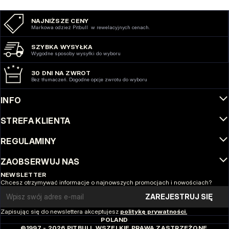
NAJNIŻSZE CENY
Markowa odzież Pitbull w rewelacyjnych cenach.
SZYBKA WYSYŁKA
Wygodne sposoby wysyłki do wyboru
30 DNI NA ZWROT
Bez tłumaczeń. Dogodne opcje zwrotu do wyboru
INFO
STREFA KLIENTA
REGULAMINY
ZAOBSERWUJ NAS
NEWSLETTER
Chcesz otrzymywać informacje o najnowszych promocjach i nowościach?
Email address
ZAREJESTRUJ SIĘ
Zapisując się do newslettera akceptujesz
politykę prywatności.
POLAND
©1997 - 2026 PITBULL WSZELKIE PRAWA ZASTRZEŻONE.