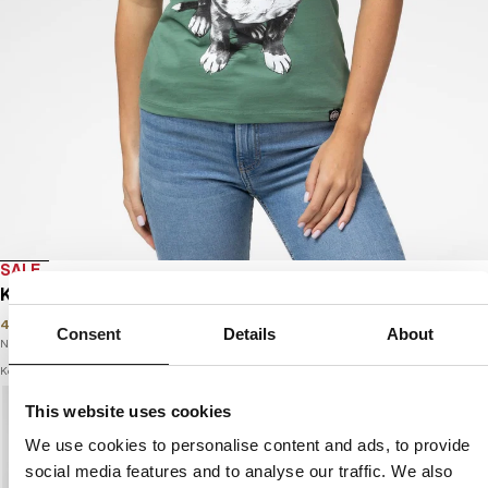
SALE
KOSZULKA DAMSKA PUPPY II
49
PLN
79
PLN
Consent
Details
About
Najniższa cena w okresie ostatnich 30 dni:
49
PLN
Kolor: mint
This website uses cookies
We use cookies to personalise content and ads, to provide
social media features and to analyse our traffic. We also