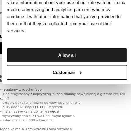
share information about your use of our site with our social
media, advertising and analytics partners who may
Rozmiar
combine it with other information that you’ve provided to
them or that they’ve collected from your use of their
XS
S
M
L
XL
services.
Przewodnik po rozmiarach
DODAJ DO KOSZYKA
Allow all
WYSYŁKA I ZWROTY
Customize
Bawełniany T-shirt o standardowej grubości i regularnym
kroju.
- regularny wygodny fason
- T-shirt wykonany z najwyższej jakości tkaniny bawełnianej o gramaturze 170
g/m2
- okrągły dekolt z lamówką od wewnętrznej strony
- duży nadruk i napis PITBULL z przodu
- mała naszywka na dolnej krawędzi
- wyszywany napis PITBULL na lewym rękawie
- skład materiału: 100% bawełna
Modelka ma 173 cm wzrostu i nosi rozmiar S.