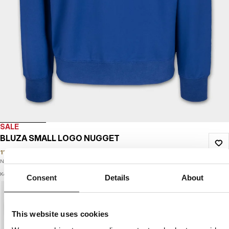
SALE
BLUZA SMALL LOGO NUGGET
119
PLN
179
PLN
Najniższa cena w okresie ostatnich 30 dni:
119
PLN
Kolor: electric blue
Consent
Details
About
This website uses cookies