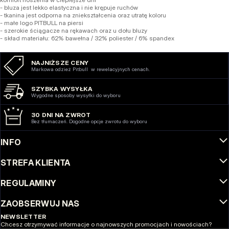
- bluza jest lekko elastyczna i nie krępuje ruchów
- tkanina jest odporna na zniekształcenia oraz utratę koloru
- małe logo PITBULL na piersi
- szerokie ściągacze na rękawach oraz u dołu bluzy
- skład materiału: 62% bawełna / 32% poliester / 6% spandex
NAJNIŻSZE CENY
Markowa odzież Pitbull w rewelacyjnych cenach.
SZYBKA WYSYŁKA
Wygodne sposoby wysyłki do wyboru
30 DNI NA ZWROT
Bez tłumaczeń. Dogodne opcje zwrotu do wyboru
INFO
STREFA KLIENTA
REGULAMINY
ZAOBSERWUJ NAS
NEWSLETTER
Chcesz otrzymywać informacje o najnowszych promocjach i nowościach?