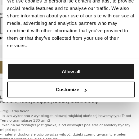
We use cookies to personalise content and ads, to provide
social media features and to analyse our traffic. We also
Rozmiar
share information about your use of our site with our social
media, advertising and analytics partners who may
S
M
L
XL
XXL
3XL
combine it with other information that you’ve provided to
them or that they’ve collected from your use of their
Przewodnik po rozmiarach
services.
POWIADOM MNIE O DOSTĘPNOŚCI
Allow all
WYSYŁKA I ZWROTY
Customize
Lekko elastyczna bluza o standardowym kroju, z lekkiej, nieco
cieńszej i oddychającej tkaniny bawełnianej.
- regularny fason
- bluza wykonana z wysokogatunkowej miękkiej cieńszej bawełny typu Tricot
Terry o gramaturze 280 g/m2
- tkanina na zewnątrz jest gładka, a od wewnątrz posiada charakterystyczny
miękki splot
- materiał doskonale odprowadza wilgoć, dzięki czemu gwarantuje pełen
komfort noszenia w cieplejsze dni