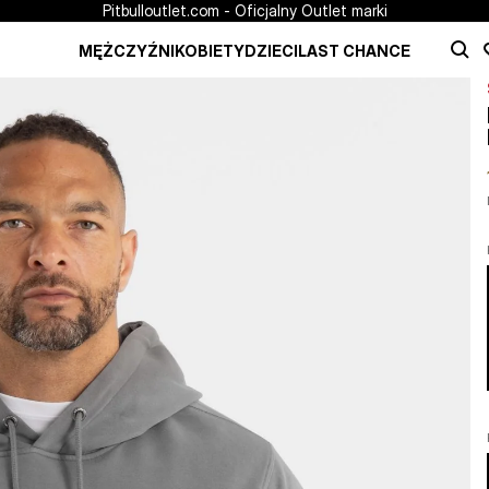
Pitbulloutlet.com - Oficjalny Outlet marki
MĘŻCZYŹNI
KOBIETY
DZIECI
LAST CHANCE