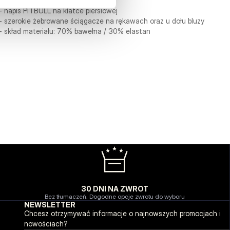
- duży nadruk na plecach
- napis PITBULL na klatce piersiowej
- szerokie żebrowane ściągacze na rękawach oraz u dołu bluzy
- skład materiału: 70% bawełna / 30% elastan
30 DNI NA ZWROT
Bez tłumaczeń. Dogodne opcje zwrotu do wyboru
NEWSLETTER
Chcesz otrzymywać informacje o najnowszych promocjach i
nowościach?