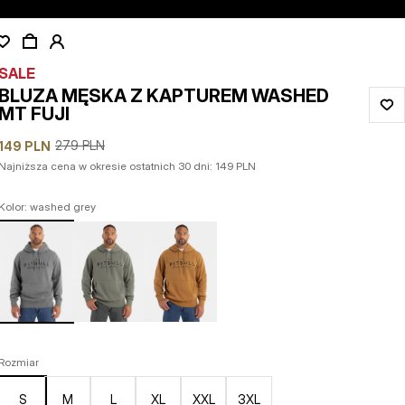
SALE
BLUZA MĘSKA Z KAPTUREM WASHED
MT FUJI
279
PLN
149
PLN
Najniższa cena w okresie ostatnich 30 dni:
149
PLN
Kolor: washed grey
Rozmiar
S
M
L
XL
XXL
3XL