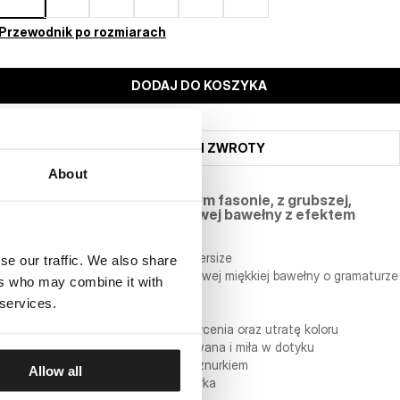
Przewodnik po rozmiarach
DODAJ DO KOSZYKA
WYSYŁKA I ZWROTY
About
Bluza o wygodnym, luźniejszym fasonie, z grubszej,
elastycznej, wysokogatunkowej bawełny z efektem
sprania.
- luźniejszy sportowy fason typu oversize
se our traffic. We also share
- bluza wykonana z wysokogatunkowej miękkiej bawełny o gramaturze
ers who may combine it with
330 g/m2
 services.
- delikatny efekt sprania
- tkanina jest odporna na zniekształcenia oraz utratę koloru
- bluza od wewnątrz jest szczotkowana i miła w dotyku
- zintegrowany kaptur z regulacją sznurkiem
Allow all
- duża przednia kieszeń typu kangurka