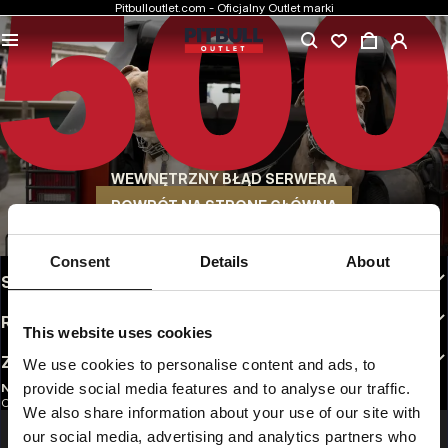
Pitbulloutlet.com - Oficjalny Outlet marki
NAJNIŻSZE CENY
Markowa odzież Pitbull w rewelacyjnych cenach.
SZYBKA WYSYŁKA
Wygodne sposoby wysyłki do wyboru
WEWNĘTRZNY BŁĄD SERWERA
30 DNI NA ZWROT
Bez tłumaczeń. Dogodne opcje zwrotu do wyboru
POWRÓT NA STRONĘ GŁÓWNĄ
INFO
Consent
Details
About
STREFA KLIENTA
REGULAMINY
This website uses cookies
ZAOBSERWUJ NAS
We use cookies to personalise content and ads, to
provide social media features and to analyse our traffic.
NEWSLETTER
Chcesz otrzymywać informacje o najnowszych promocjach i nowościach?
We also share information about your use of our site with
Email address
ZAREJESTRUJ SIĘ
our social media, advertising and analytics partners who