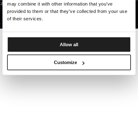
may combine it with other information that you’ve
Zapisując się do newslettera akceptujesz
politykę prywatności.
POLAND
provided to them or that they’ve collected from your use
©1997 - 2026 PITBULL WSZELKIE PRAWA ZASTRZEŻONE.
SITE CREDITS
of their services.
IDŹ DO GÓRY
Allow all
Customize