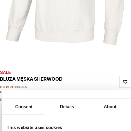
SALE
BLUZA MĘSKA SHERWOOD
89
PLN
199
PLN
Najniższa cena w okresie ostatnich 30 dni:
89
PLN
Kolor: off white
Consent
Details
About
This website uses cookies