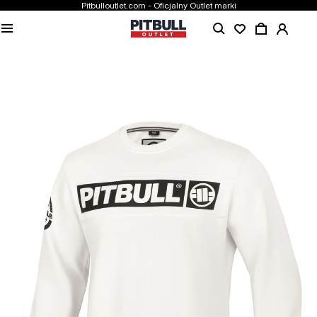
Pitbulloutlet.com - Oficjalny Outlet marki