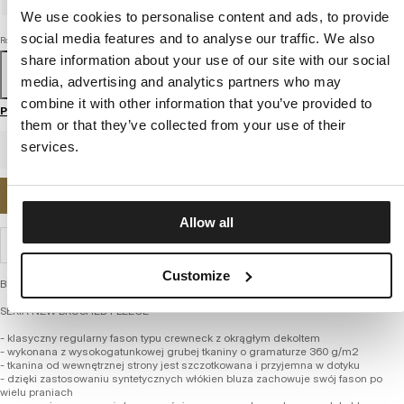
We use cookies to personalise content and ads, to provide
social media features and to analyse our traffic. We also
Rozmiar
share information about your use of our site with our social
S
M
L
XL
XXL
3XL
media, advertising and analytics partners who may
combine it with other information that you’ve provided to
Przewodnik po rozmiarach
them or that they’ve collected from your use of their
services.
POWIADOM MNIE O DOSTĘPNOŚCI
Allow all
WYSYŁKA I ZWROTY
Customize
Bluza męska z kolekcji firmy PITBULL – Sherwood
SERIA NEW BRUSHED FLEECE
- klasyczny regularny fason typu crewneck z okrągłym dekoltem
- wykonana z wysokogatunkowej grubej tkaniny o gramaturze 360 g/m2
- tkanina od wewnętrznej strony jest szczotkowana i przyjemna w dotyku
- dzięki zastosowaniu syntetycznych włókien bluza zachowuje swój fason po
wielu praniach