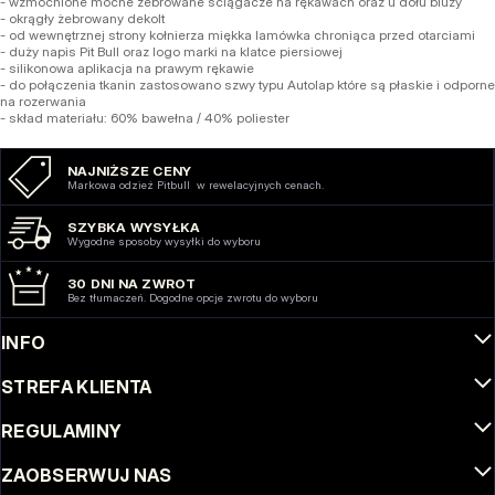
- wzmocnione mocne żebrowane ściągacze na rękawach oraz u dołu bluzy
- okrągły żebrowany dekolt
- od wewnętrznej strony kołnierza miękka lamówka chroniąca przed otarciami
- duży napis Pit Bull oraz logo marki na klatce piersiowej
- silikonowa aplikacja na prawym rękawie
- do połączenia tkanin zastosowano szwy typu Autolap które są płaskie i odporne
na rozerwania
- skład materiału: 60% bawełna / 40% poliester
NAJNIŻSZE CENY
Markowa odzież Pitbull w rewelacyjnych cenach.
SZYBKA WYSYŁKA
Wygodne sposoby wysyłki do wyboru
30 DNI NA ZWROT
Bez tłumaczeń. Dogodne opcje zwrotu do wyboru
INFO
STREFA KLIENTA
REGULAMINY
ZAOBSERWUJ NAS