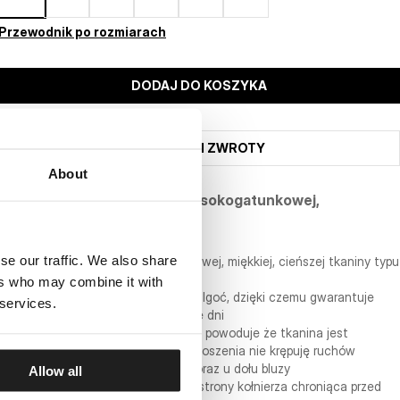
Przewodnik po rozmiarach
DODAJ DO KOSZYKA
WYSYŁKA I ZWROTY
About
Bluza o regularnym kroju z wysokogatunkowej,
elastycznej i lekkiej bawełny.
- wygodny regularny fason
se our traffic. We also share
- bluza wykonana z wysokogatunkowej, miękkiej, cieńszej tkaniny typu
Tricot o gramaturze 280 g/m2
ers who may combine it with
- materiał doskonale odprowadza wilgoć, dzięki czemu gwarantuje
 services.
pełen komfort noszenia w cieplejsze dni
- zastosowany dodatkowo spandex powoduje że tkanina jest
elastyczna, dzięki czemu podczas noszenia nie krępuję ruchów
- szerokie ściągacze na rękawach oraz u dołu bluzy
Allow all
- miękka lamówka od wewnętrznej strony kołnierza chroniąca przed