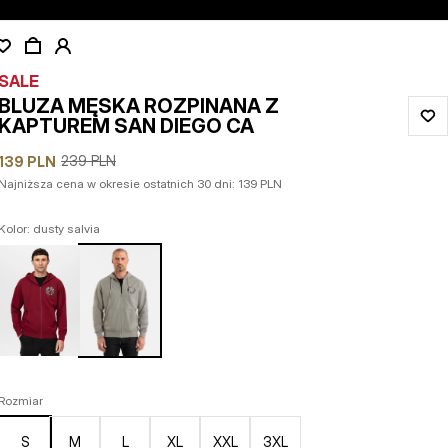
SALE
BLUZA MĘSKA ROZPINANA Z
KAPTUREM SAN DIEGO CA
239
PLN
139
PLN
Najniższa cena w okresie ostatnich 30 dni:
139
PLN
Kolor: dusty salvia
Rozmiar
S
M
L
XL
XXL
3XL