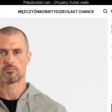
Pitbulloutlet.com - Oficjalny Outlet marki
MĘŻCZYŹNI
KOBIETY
DZIECI
LAST CHANCE