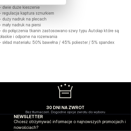
otarciami
- dwie duże kieszenie
- regulacja kaptura sznurkiem
- duży nadruk na plecach
- mały nadruk na piersi
- do połączenia tkanin zastosowano szwy typu Autolap które są
płaskie i odporne na rozerwania
- skład materiału: 50% bawełna / 45% poliester / 5% spandex
30 DNI NA ZWROT
Bez tłumaczeń. Dogodne opcje zwrotu do wyboru
NEWSLETTER
Chcesz otrzymywać informacje o najnowszych promocjach i
nowościach?