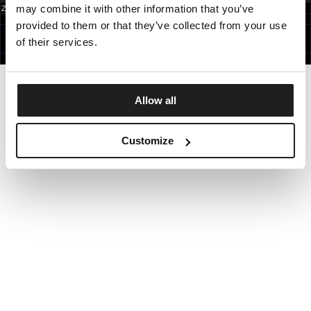
may combine it with other information that you’ve
Zapisując się do newslettera akceptujesz
politykę prywatności.
POLAND
provided to them or that they’ve collected from your use
©1997 - 2026 PITBULL WSZELKIE PRAWA ZASTRZEŻONE.
SITE CREDITS
of their services.
IDŹ DO GÓRY
Allow all
Customize