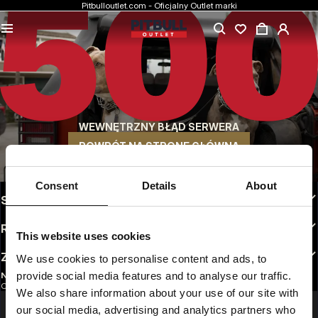
Pitbulloutlet.com - Oficjalny Outlet marki
NAJNIŻSZE CENY
Markowa odzież Pitbull w rewelacyjnych cenach.
SZYBKA WYSYŁKA
Wygodne sposoby wysyłki do wyboru
WEWNĘTRZNY BŁĄD SERWERA
30 DNI NA ZWROT
Bez tłumaczeń. Dogodne opcje zwrotu do wyboru
POWRÓT NA STRONĘ GŁÓWNĄ
INFO
Consent
Details
About
STREFA KLIENTA
REGULAMINY
This website uses cookies
ZAOBSERWUJ NAS
We use cookies to personalise content and ads, to
provide social media features and to analyse our traffic.
NEWSLETTER
Chcesz otrzymywać informacje o najnowszych promocjach i nowościach?
We also share information about your use of our site with
Email address
ZAREJESTRUJ SIĘ
our social media, advertising and analytics partners who