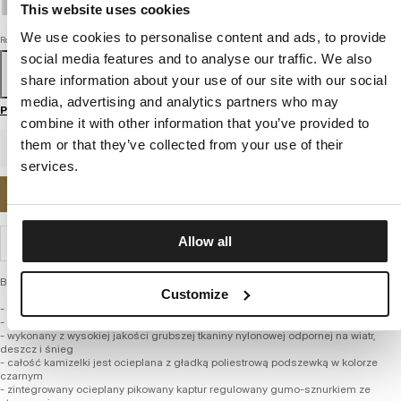
This website uses cookies
We use cookies to personalise content and ads, to provide
Rozmiar
social media features and to analyse our traffic. We also
S
M
L
XL
XXL
3XL
share information about your use of our site with our social
media, advertising and analytics partners who may
Przewodnik po rozmiarach
combine it with other information that you’ve provided to
them or that they’ve collected from your use of their
services.
POWIADOM MNIE O DOSTĘPNOŚCI
Allow all
WYSYŁKA I ZWROTY
Bezrękawnik męski z kolekcji jesień / zima firmy PIT BULL WEST COAST – Carver
Customize
- klasyczny regularny fason do bioder
- efektowne zgrzewane pikowanie na całej powierzchni
- wykonany z wysokiej jakości grubszej tkaniny nylonowej odpornej na wiatr,
deszcz i śnieg
- całość kamizelki jest ocieplana z gładką poliestrową podszewką w kolorze
czarnym
- zintegrowany ocieplany pikowany kaptur regulowany gumo-sznurkiem ze