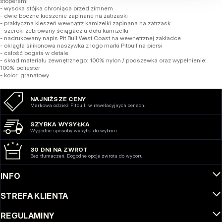
stoperami
- wysoka stójka chroniąca przed zimnem
- dwie boczne kieszenie zapinane na zatrzaski
- praktyczna kieszeń wewnątrz kamizelki zapinana na zatrzask
- szeroki żebrowany ściągacz u dołu kamizelki
- nadrukowany napis Pit Bull West Coast na wewnętrznej zakładce
- okrągła silikonowa naszywka z logo marki Pitbull na piersi
- całość bogata w detale
- skład materiału zewnętrznego: 100% nylon / podszewka oraz wypełnienie:
100% poliester
- kolor: granatowy
NAJNIŻSZE CENY
Markowa odzież Pitbull w rewelacyjnych cenach.
SZYBKA WYSYŁKA
Wygodne sposoby wysyłki do wyboru
30 DNI NA ZWROT
Bez tłumaczeń. Dogodne opcje zwrotu do wyboru
INFO
STREFA KLIENTA
REGULAMINY