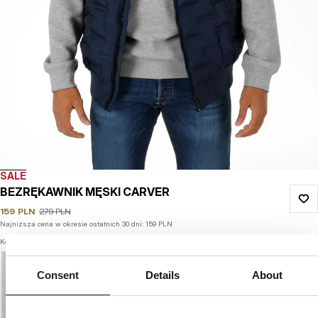
SALE
BEZRĘKAWNIK MĘSKI CARVER
159
PLN
279
PLN
Najniższa cena w okresie ostatnich 30 dni:
159
PLN
Kolor: navy
Consent
Details
About