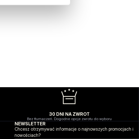
30 DNI NA ZWROT
Bez tłumaczeń. Dogodne opcje zwrotu do wyboru
NEWSLETTER
Chcesz otrzymywać informacje o najnowszych promocjach i
nowościach?