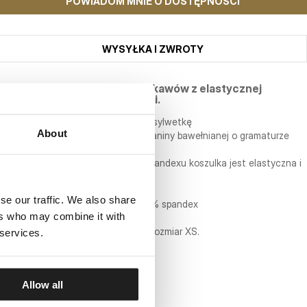
POWIADOM MNIE O DOSTĘPNOŚCI
WYSYŁKA I ZWROTY
Dopasowana koszulka bez rękawów z elastycznej
bawełny o regularnej grubości.
- dopasowany fason podkreślający sylwetkę
About
- wykonany z najwyższej jakości tkaniny bawełnianej o gramaturze
190g/m2
- dzięki zastosowaniu w tkaninie spandexu koszulka jest elastyczna i
nie krępuje ruchów
- mała naszywka w bocznym szwie
se our traffic. We also share
- skład materiału: 95% bawełna / 5% spandex
ers who may combine it with
Modelka ma 170 cm wzrostu i nosi rozmiar XS.
 services.
Allow all