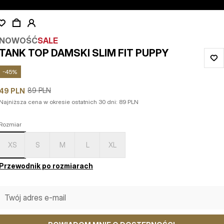
NOWOŚĆ
SALE
TANK TOP DAMSKI SLIM FIT PUPPY
-
45
%
89
PLN
49
PLN
Najniższa cena w okresie ostatnich 30 dni:
89
PLN
Rozmiar
XS
S
M
L
XL
Przewodnik po rozmiarach