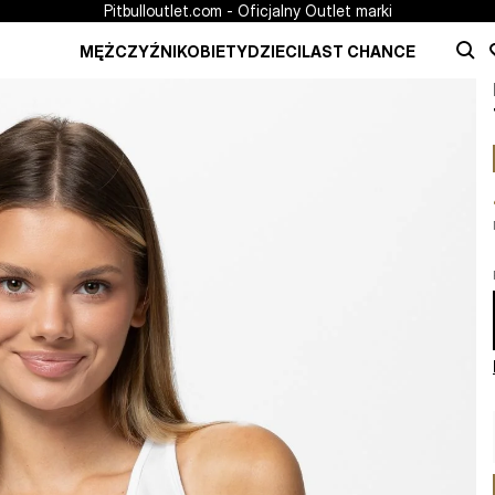
Pitbulloutlet.com - Oficjalny Outlet marki
MĘŻCZYŹNI
KOBIETY
DZIECI
LAST CHANCE