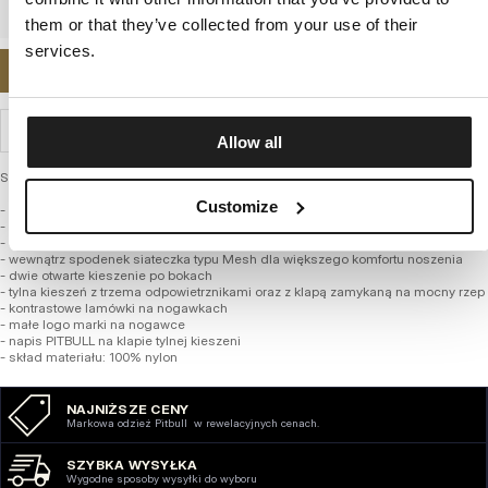
them or that they’ve collected from your use of their
services.
POWIADOM MNIE O DOSTĘPNOŚCI
WYSYŁKA I ZWROTY
Allow all
Szorty kąpielowe z kolekcji firmy PITBULL – Bark II
Customize
- klasyczny fason nad kolano z luźniejszymi nogawkami
- wykonane są z lekkiej przewiewnej tkaniny która bardzo szybko schnie
- szeroki elastyczny ściągacz w pasie z wiązaniem od wewnętrznej strony
- wewnątrz spodenek siateczka typu Mesh dla większego komfortu noszenia
- dwie otwarte kieszenie po bokach
- tylna kieszeń z trzema odpowietrznikami oraz z klapą zamykaną na mocny rzep
- kontrastowe lamówki na nogawkach
- małe logo marki na nogawce
- napis PITBULL na klapie tylnej kieszeni
- skład materiału: 100% nylon
NAJNIŻSZE CENY
Markowa odzież Pitbull w rewelacyjnych cenach.
SZYBKA WYSYŁKA
Wygodne sposoby wysyłki do wyboru