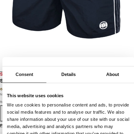
SALE
Consent
Details
About
SZORTY KĄPIELOWE BARK II
69
PLN
119
PLN
Najniższa cena w okresie ostatnich 30 dni:
69
PLN
This website uses cookies
Rozmiar
We use cookies to personalise content and ads, to provide
social media features and to analyse our traffic. We also
S
M
L
XL
XXL
3XL
share information about your use of our site with our social
Przewodnik po rozmiarach
media, advertising and analytics partners who may
combine it with other information that you’ve provided to