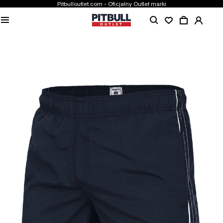
Pitbulloutlet.com - Oficjalny Outlet marki