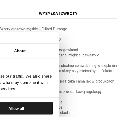
WYSYŁKA I ZWROTY
Szorty dresowe męskie – Dillard Durango
SERIA HEAVY WEIGHT 210 SPANDEX
- dopasowany fason ze zwężanymi nogawkami
About
- spodenki wykonane z lekko elastycznej miękkiej bawełny o
gramaturze 210 g/m2
- tkanina jest cienka przez co szorty idealnie sprawdzą się w ciepłe dni
lub tam gdzie potrzebna jest ochrona skóry przy minimalnym efekcie
se our traffic. We also share
cieplnym
- bawełna zastosowana w szortach jest taka sama jak w produktach
ers who may combine it with
tej samej serii
 services.
- szeroki elastyczny ściągacz w pasie z dodatkową regulacją
sznurkiem
- klasyczne otwarte boczne kieszenie
- małe okrągłe logo na lewej nogawce
Allow all
- skład materiału: 95% bawełna, 5% elastan