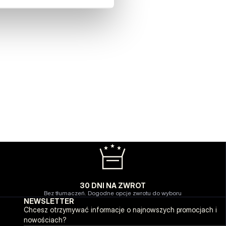
30 DNI NA ZWROT
Bez tłumaczeń. Dogodne opcje zwrotu do wyboru
NEWSLETTER
Chcesz otrzymywać informacje o najnowszych promocjach i
nowościach?