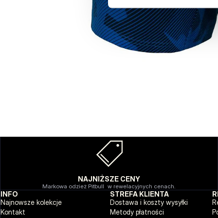
NAJNIŻSZE CENY
Markowa odzież Pitbull w rewelacyjnych cenach.
INFO
STREFA KLIENTA
R
Najnowsze kolekcje
Dostawa i koszty wysyłki
R
Kontakt
Metody płatności
P