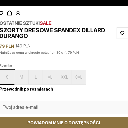
OSTATNIE SZTUKI
SALE
SZORTY DRESOWE SPANDEX DILLARD
DURANGO
149
PLN
79
PLN
Najniższa cena w okresie ostatnich 30 dni:
79
PLN
Rozmiar
S
M
L
XL
XXL
3XL
Przewodnik po rozmiarach
POWIADOM MNIE O DOSTĘPNOŚCI