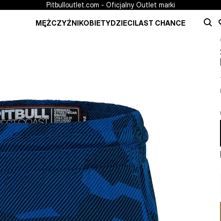
Pitbulloutlet.com - Oficjalny Outlet marki
MĘŻCZYŹNI
KOBIETY
DZIECI
LAST CHANCE