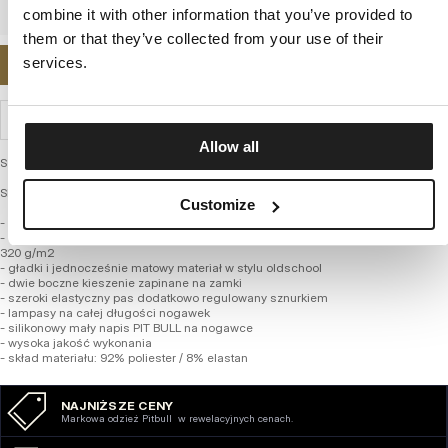
combine it with other information that you’ve provided to
them or that they’ve collected from your use of their
services.
POWIADOM MNIE O DOSTĘPNOŚCI
WYSYŁKA I ZWROTY
Allow all
Szorty dresowe męskie - Oldschool Nelson
SERIA OLDSCHOOL POLY-TERRY
Customize
- regularny fason z nogawkami do kolan
- spodenki wykonane z wysokogatunkowej tkaniny poliestrowej o gramaturze
320 g/m2
- gładki i jednocześnie matowy materiał w stylu oldschool
- dwie boczne kieszenie zapinane na zamki
- szeroki elastyczny pas dodatkowo regulowany sznurkiem
- lampasy na całej długości nogawek
- silikonowy mały napis PIT BULL na nogawce
- wysoka jakość wykonania
- skład materiału: 92% poliester / 8% elastan
NAJNIŻSZE CENY
Markowa odzież Pitbull w rewelacyjnych cenach.