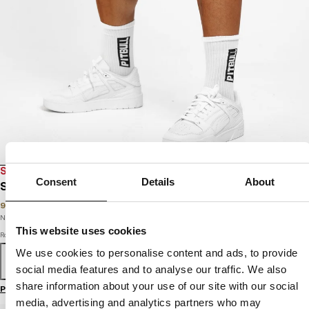
SALE
Consent
Details
About
SZORTY DRESOWE OLDSCHOOL NELSON
99
PLN
179
PLN
Najniższa cena w okresie ostatnich 30 dni:
99
PLN
This website uses cookies
Rozmiar
We use cookies to personalise content and ads, to provide
S
M
L
XL
XXL
3XL
social media features and to analyse our traffic. We also
share information about your use of our site with our social
Przewodnik po rozmiarach
media, advertising and analytics partners who may