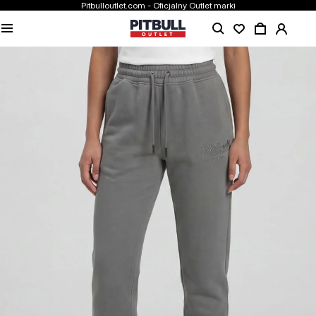
Pitbulloutlet.com - Oficjalny Outlet marki