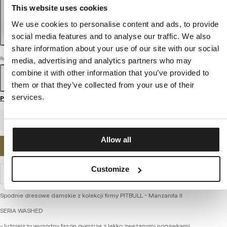
This website uses cookies
We use cookies to personalise content and ads, to provide
social media features and to analyse our traffic. We also
share information about your use of our site with our social
Rozmiar
media, advertising and analytics partners who may
combine it with other information that you’ve provided to
XS/S
M/L
them or that they’ve collected from your use of their
services.
Przewodnik po rozmiarach
Allow all
POWIADOM MNIE O DOSTĘPNOŚCI
Customize
WYSYŁKA I ZWROTY
Spodnie dresowe damskie z kolekcji firmy PITBULL - Manzanita II
SERIA WASHED
- luźniejszy wygodny fason oversize z lekko zwężanymi nogawkami