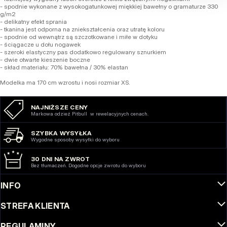
- spodnie wykonane z wysokogatunkowej miękkiej bawełny o gramaturze 330
g/m2
- delikatny efekt sprania
- tkanina jest odporna na zniekształcenia oraz utratę koloru
- spodnie od wewnątrz są szczotkowane i miłe w dotyku
- ściągacze u dołu nogawek
- szeroki elastyczny pas dodatkowo regulowany sznurkiem
- dwie otwarte kieszenie boczne
- skład materiału: 70% bawełna / 30% elastan
Modelka ma 170 cm wzrostu i nosi rozmiar XS.
NAJNIŻSZE CENY
Markowa odzież Pitbull w rewelacyjnych cenach.
SZYBKA WYSYŁKA
Wygodne sposoby wysyłki do wyboru
30 DNI NA ZWROT
Bez tłumaczeń. Dogodne opcje zwrotu do wyboru
INFO
STREFA KLIENTA
REGULAMINY