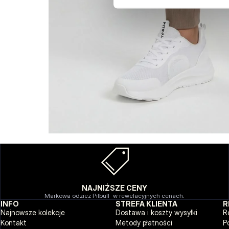
NAJNIŻSZE CENY
Markowa odzież Pitbull w rewelacyjnych cenach.
INFO
STREFA KLIENTA
R
Najnowsze kolekcje
Dostawa i koszty wysyłki
R
Kontakt
Metody płatności
P