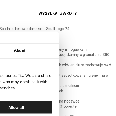
WYSYŁKA I ZWROTY
Spodnie dresowe damskie – Small Logo 24
SERIA NEW BRUSHED FLEECE
- regularny wygodny fason ze zwężanymi nogawkami
About
- wykonane z wysokogatunkowej grubej tkaniny o gramaturze 360
g/m2
- dzięki zastosowaniu syntetycznych włókien bluza zachowuje swój
fason po wielu praniach
se our traffic. We also share
- tkanina od wewnętrznej strony jest szczotkowana i przyjemna w
dotyku
ers who may combine it with
- szeroki ściągacz w pasie z regulacją sznurkiem
 services.
- żebrowane ściągacze na nogawkach
- dwie kieszenie zapinane na zamki
- małe silikonowe logo marki Pit Bull na nogawce
- skład materiału: 60% bawełna / 40% poliester
Allow all