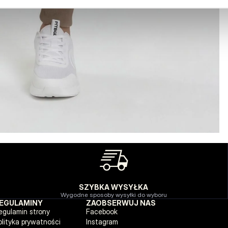
SZYBKA WYSYŁKA
Wygodne sposoby wysyłki do wyboru
EGULAMINY
ZAOBSERWUJ NAS
egulamin strony
Facebook
olityka prywatności
Instagram