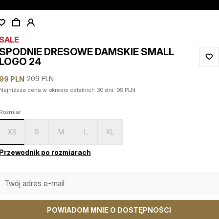
SALE
SPODNIE DRESOWE DAMSKIE SMALL
LOGO 24
209
PLN
99
PLN
Najniższa cena w okresie ostatnich 30 dni:
99
PLN
Rozmiar
XS
S
M
L
XL
Przewodnik po rozmiarach
POWIADOM MNIE O DOSTĘPNOŚCI