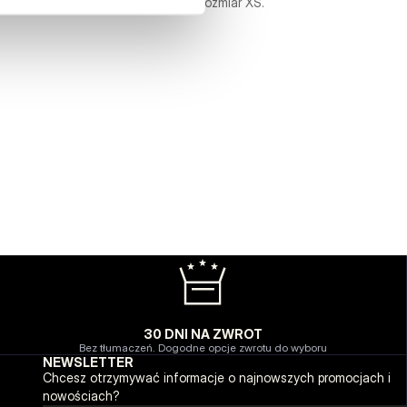
Modelka ma 170 cm wzrostu i nosi rozmiar XS.
30 DNI NA ZWROT
Bez tłumaczeń. Dogodne opcje zwrotu do wyboru
NEWSLETTER
Chcesz otrzymywać informacje o najnowszych promocjach i
nowościach?