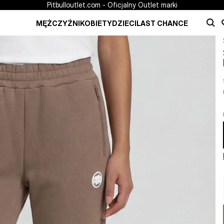
Pitbulloutlet.com - Oficjalny Outlet marki
MĘŻCZYŹNI
KOBIETY
DZIECI
LAST CHANCE