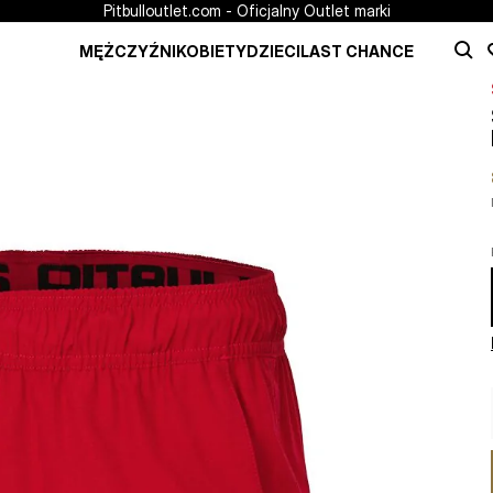
Pitbulloutlet.com - Oficjalny Outlet marki
MĘŻCZYŹNI
KOBIETY
DZIECI
LAST CHANCE