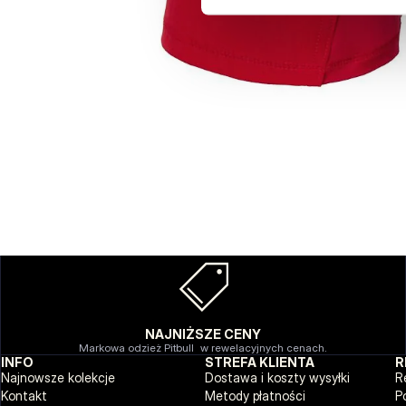
NAJNIŻSZE CENY
Markowa odzież Pitbull w rewelacyjnych cenach.
INFO
STREFA KLIENTA
R
Najnowsze kolekcje
Dostawa i koszty wysyłki
R
Kontakt
Metody płatności
P