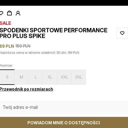
SALE
SPODENKI SPORTOWE PERFORMANCE
PRO PLUS SPIKE
159
PLN
89
PLN
Najniższa cena w okresie ostatnich 30 dni:
89
PLN
Rozmiar
S
M
L
XL
XXL
3XL
Przewodnik po rozmiarach
POWIADOM MNIE O DOSTĘPNOŚCI