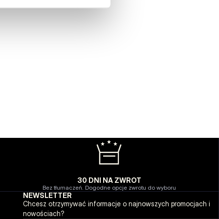
30 DNI NA ZWROT
Bez tłumaczeń. Dogodne opcje zwrotu do wyboru
NEWSLETTER
Chcesz otrzymywać informacje o najnowszych promocjach i
nowościach?