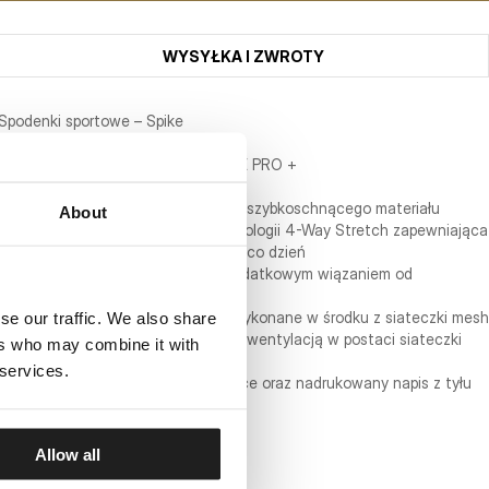
WYSYŁKA I ZWROTY
Spodenki sportowe – Spike
Profesjonalna Seria PERFORMANCE PRO +
- wykonane z bardzo wytrzymałego szybkoschnącego materiału
About
- lekka elastyczna tkanina w technologii 4-Way Stretch zapewniająca
wygodę podczas treningów jak i na co dzień
- w pasie elastyczny ściągacz z dodatkowym wiązaniem od
wewnętrznej strony
- dwie otwarte kieszenie na ręce wykonane w środku z siateczki mesh
se our traffic. We also share
- nogawki od wewnętrznej strony z wentylacją w postaci siateczki
ers who may combine it with
mesh
 services.
- silikonowe logo Pit Bull na nogawce oraz nadrukowany napis z tyłu
- 90% poliester / 10% spandex
Allow all