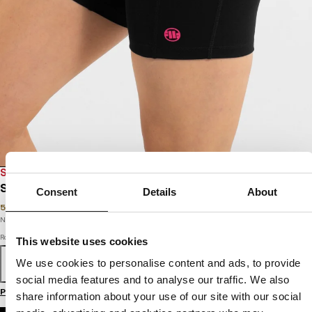
SALE
SPODENKI KOMPRESYJNE DAMSKIE AVENIDA
Consent
Details
About
59
PLN
119
PLN
Najniższa cena w okresie ostatnich 30 dni:
59
PLN
Rozmiar
This website uses cookies
We use cookies to personalise content and ads, to provide
XS
S
M
L
XL
social media features and to analyse our traffic. We also
Przewodnik po rozmiarach
share information about your use of our site with our social