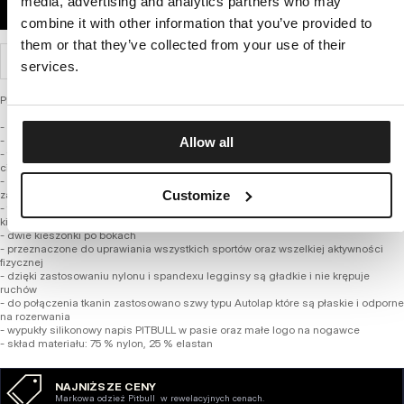
media, advertising and analytics partners who may
DODAJ DO KOSZYKA
combine it with other information that you’ve provided to
them or that they’ve collected from your use of their
WYSYŁKA I ZWROTY
services.
PERFORMANCE PRO +
- anatomiczne dopasowanie
- wykonane z grubszej tkaniny nylonowej o gramaturze 240 g/m2
Allow all
- termo-aktywna i oddychająca tkanina dzięki czemu doskonale odprowadzają
ciepło z twojej skóry
- szybkoschnący materiał pomaga utrzymać higienę i nie powoduję przykrego
Customize
zapachu
- tkanina z systemem 4-way stretch dzięki czemu rozciąga się w każdym
kierunku nie krępując ruchów
- dwie kieszonki po bokach
- przeznaczone do uprawiania wszystkich sportów oraz wszelkiej aktywności
fizycznej
- dzięki zastosowaniu nylonu i spandexu legginsy są gładkie i nie krępuje
ruchów
- do połączenia tkanin zastosowano szwy typu Autolap które są płaskie i odporne
na rozerwania
- wypukły silikonowy napis PITBULL w pasie oraz małe logo na nogawce
- skład materiału: 75 % nylon, 25 % elastan
NAJNIŻSZE CENY
Markowa odzież Pitbull w rewelacyjnych cenach.