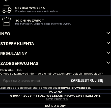
SZYBKA WYSYŁKA
Wygodne sposoby wysyłki do wyboru
30 DNI NA ZWROT
Bez tłumaczeń. Dogodne opcje zwrotu do wyboru
INFO
STREFA KLIENTA
REGULAMINY
ZAOBSERWUJ NAS
NEWSLETTER
Chcesz otrzymywać informacje o najnowszych promocjach i nowościach?
Email address
ZAREJESTRUJ SIĘ
Zapisując się do newslettera akceptujesz
politykę prywatności.
POLAND
©1997 - 2026 PITBULL WSZELKIE PRAWA ZASTRZEŻONE.
SITE CREDITS
IDŹ DO GÓRY