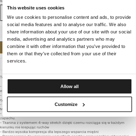
Rozmiar
This website uses cookies
S
M
L
XL
XXL
3XL
We use cookies to personalise content and ads, to provide
social media features and to analyse our traffic. We also
share information about your use of our site with our social
media, advertising and analytics partners who may
combine it with other information that you’ve provided to
POWIADOM MNIE O DOSTĘPNOŚCI
them or that they’ve collected from your use of their
services.
WYSYŁKA I ZWROTY
Techniczne kompresyjne spodenki sportowe – Compression Pro plus
- Wykonane z najwyższej jakości włókien poliamidowych z dodatkiem
Allow all
elastycznej przędzy
- Znacznie szlachetniejsza mieszanka tkaniny niż powszechnie występujące na
rynku
Customize
- Termoaktywne i oddychające dzięki czemu doskonale odprowadzają ciepło z
twojej skóry, powodując uczucie przyjemnego chłodu
- Szybkoschnący materiał pomaga utrzymać higienę i nie powoduję przykrego
zapachu.
- Tkanina z systemem 4-way stretch dzięki czemu rozciąga się w każdym
kierunku nie krepując ruchów
- Bardzo wysoka kompresja dla lepszego wsparcia mięśni