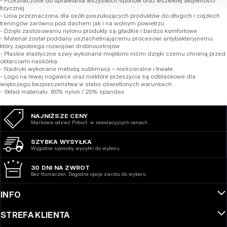
- Przeznaczone do uprawiania wszystkich sportów oraz wszelkiej aktywności
fizycznej
- Linia przeznaczona dla osób poszukujących produktów do długich i ciężkich
treningów zarówno pod dachem jak i na wolnym powietrzu
- Dzięki zastosowaniu nylonu produkty są gładkie i bardzo komfortowe
- Materiał został poddany uszlachetniającemu procesowi antybakteryjnemu
który zapobiega rozwojowi drobnoustrojów
- Płaskie elastyczne szwy wykonane miękkimi nićmi dzięki czemu chronią przed
obtarciami naskórka
- Nadruki wykonane metodą sublimacji – nieścieralne i trwałe
- Logo na lewej nogawce oraz niektóre przeszycia są odblaskowe dla
większego bezpieczeństwa w słabo oświetlonych warunkach
- Skład materiału: 80% nylon / 20% spandex
NAJNIŻSZE CENY
Markowa odzież Pitbull w rewelacyjnych cenach.
SZYBKA WYSYŁKA
Wygodne sposoby wysyłki do wyboru
30 DNI NA ZWROT
Bez tłumaczeń. Dogodne opcje zwrotu do wyboru
INFO
STREFA KLIENTA