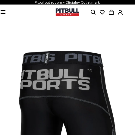
Pitbulloutlet.com - Oficjalny Outlet marki