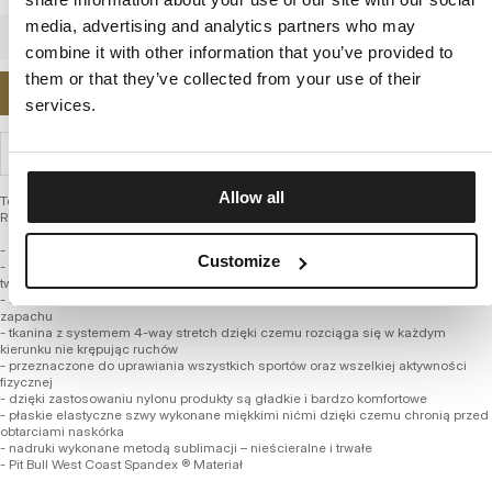
media, advertising and analytics partners who may
combine it with other information that you’ve provided to
them or that they’ve collected from your use of their
POWIADOM MNIE O DOSTĘPNOŚCI
services.
WYSYŁKA I ZWROTY
Allow all
Techniczne damskie spodenki kompresyjne z limitowanej edycji
RUNMAGEDDON firmy PIT BULL WEST COAST – Shapes
- anatomiczne dopasowanie
Customize
- termoaktywne i oddychające dzięki czemu doskonale odprowadzają ciepło z
twojej skóry, powodując uczucie przyjemnego chłodu
- szybkoschnący materiał pomaga utrzymać higienę i nie powoduję przykrego
zapachu
- tkanina z systemem 4-way stretch dzięki czemu rozciąga się w każdym
kierunku nie krępując ruchów
- przeznaczone do uprawiania wszystkich sportów oraz wszelkiej aktywności
fizycznej
- dzięki zastosowaniu nylonu produkty są gładkie i bardzo komfortowe
- płaskie elastyczne szwy wykonane miękkimi nićmi dzięki czemu chronią przed
obtarciami naskórka
- nadruki wykonane metodą sublimacji – nieścieralne i trwałe
- Pit Bull West Coast Spandex ® Materiał