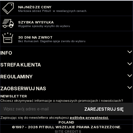
NAJNIŻSZE CENY
Markowa odzież Pitbull w rewelacyjnych cenach.
SZYBKA WYSYŁKA
Wygodne sposoby wysyłki do wyboru
30 DNI NA ZWROT
Bez tłumaczeń. Dogodne opcje zwrotu do wyboru
INFO
STREFA KLIENTA
REGULAMINY
ZAOBSERWUJ NAS
NEWSLETTER
Chcesz otrzymywać informacje o najnowszych promocjach i nowościach?
Email address
ZAREJESTRUJ SIĘ
Zapisując się do newslettera akceptujesz
politykę prywatności.
POLAND
©1997 - 2026 PITBULL WSZELKIE PRAWA ZASTRZEŻONE.
SITE CREDITS