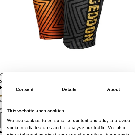
OSTATNIE SZTUKI
SALE
SPODENKI DAMSKIE KOMPRESYJNE SHAPES
RMG
Consent
Details
About
55.60
PLN
139
PLN
Najniższa cena w okresie ostatnich 30 dni:
55.60
PLN
Rozmiar
This website uses cookies
We use cookies to personalise content and ads, to provide
XS
S
M
L
XL
social media features and to analyse our traffic. We also
Przewodnik po rozmiarach
share information about your use of our site with our social