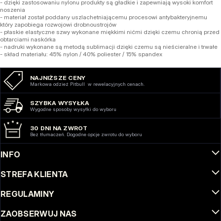
- dzięki zastosowaniu nylonu produkty są gładkie i zapewniają wysoki komfort
noszenia
- materiał został poddany uszlachetniającemu procesowi antybakteryjnemu
który zapobiega rozwojowi drobnoustrojów
- płaskie elastyczne szwy wykonane miękkimi nićmi dzięki czemu chronią przed
obtarciami naskórka
- nadruki wykonane są metodą sublimacji dzięki czemu są nieścieralne i trwałe
- skład materiału: 45% nylon / 40% poliester / 15% spandex
NAJNIŻSZE CENY
Markowa odzież Pitbull w rewelacyjnych cenach.
SZYBKA WYSYŁKA
Wygodne sposoby wysyłki do wyboru
30 DNI NA ZWROT
Bez tłumaczeń. Dogodne opcje zwrotu do wyboru
INFO
STREFA KLIENTA
REGULAMINY
ZAOBSERWUJ NAS