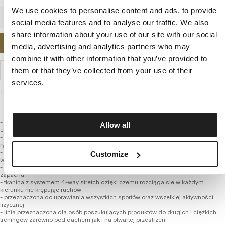
We use cookies to personalise content and ads, to provide
social media features and to analyse our traffic. We also
share information about your use of our site with our social
POWIADOM MNIE O DOSTĘPNOŚCI
media, advertising and analytics partners who may
combine it with other information that you’ve provided to
WYSYŁKA I ZWROTY
them or that they’ve collected from your use of their
services.
Techniczna męska koszulka sportowa AJP Jiu Jitsu Pro z kolekcji firmy PITBULL
- fason dopasowany do sylwetki
- raglanowe rękawy
- wykonana z najwyższej jakości włókien poliamidowych z dodatkiem
Allow all
elastycznej przędzy
- znacznie szlachetniejsza mieszanka tkaniny niż powszechnie występujące na
rynku
- termo aktywna i oddychająca dzięki czemu doskonale odprowadza ciepło z
Customize
twojej skóry, powodując uczucie przyjemnego chłodu
- szybkoschnący materiał pomaga utrzymać higienę i nie powoduję przykrego
zapachu
- tkanina z systemem 4-way stretch dzięki czemu rozciąga się w każdym
kierunku nie krępując ruchów
- przeznaczona do uprawiania wszystkich sportów oraz wszelkiej aktywności
fizycznej
- linia przeznaczona dla osób poszukujących produktów do długich i ciężkich
treningów zarówno pod dachem jak i na otwartej przestrzeni