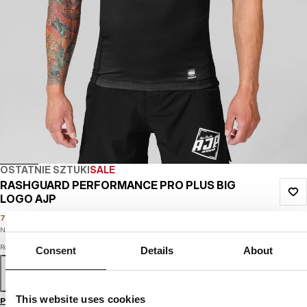
OSTATNIE SZTUKI
SALE
RASHGUARD PERFORMANCE PRO PLUS BIG
LOGO AJP
79
PLN
139
PLN
Najniższa cena w okresie ostatnich 30 dni:
79
PLN
Rozmiar
Consent
Details
About
S
M
L
XL
XXL
This website uses cookies
Przewodnik po rozmiarach