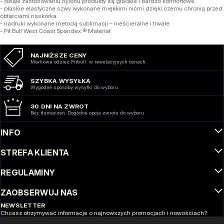
- dzięki zastosowaniu nylonu produkty są gładkie i bardzo komfortowe
- płaskie elastyczne szwy wykonane miękkimi nićmi dzięki czemu chronią przed
obtarciami naskórka
- nadruki wykonane metodą sublimacji – nieścieralne i trwałe
- Pit Bull West Coast Spandex ® Materiał
NAJNIŻSZE CENY
Markowa odzież Pitbull w rewelacyjnych cenach.
SZYBKA WYSYŁKA
Wygodne sposoby wysyłki do wyboru
30 DNI NA ZWROT
Bez tłumaczeń. Dogodne opcje zwrotu do wyboru
INFO
STREFA KLIENTA
REGULAMINY
ZAOBSERWUJ NAS
NEWSLETTER
Chcesz otrzymywać informacje o najnowszych promocjach i nowościach?
Email address