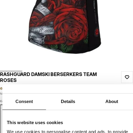
RASHGUARD DAMSKI BERSERKERS TEAM
ROSES
69
PLN
139
PLN
Najniższa cena w okresie ostatnich 30 dni:
69
PLN
Consent
Details
About
Kolor: black
This website uses cookies
We use cookies to personalise content and ads, to provide