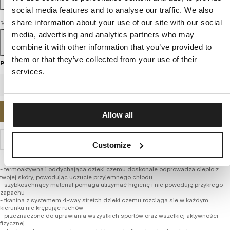
social media features and to analyse our traffic. We also
share information about your use of our site with our social
Rozmiar
media, advertising and analytics partners who may
XS
S
M
L
XL
combine it with other information that you’ve provided to
them or that they’ve collected from your use of their
Przewodnik po rozmiarach
services.
POWIADOM MNIE O DOSTĘPNOŚCI
Allow all
WYSYŁKA I ZWROTY
Customize
- anatomiczne dopasowanie
- termoaktywna i oddychająca dzięki czemu doskonale odprowadza ciepło z
twojej skóry, powodując uczucie przyjemnego chłodu
- szybkoschnący materiał pomaga utrzymać higienę i nie powoduję przykrego
zapachu
- tkanina z systemem 4-way stretch dzięki czemu rozciąga się w każdym
kierunku nie krępując ruchów
- przeznaczone do uprawiania wszystkich sportów oraz wszelkiej aktywności
fizycznej