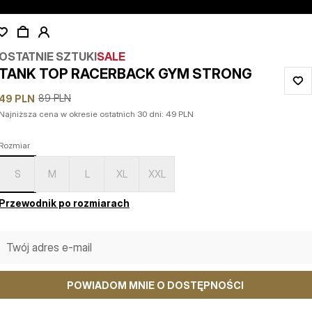
OSTATNIE SZTUKI
SALE
TANK TOP RACERBACK GYM STRONG
89
PLN
49
PLN
Najniższa cena w okresie ostatnich 30 dni:
49
PLN
Rozmiar
S
M
L
XL
XXL
Przewodnik po rozmiarach
POWIADOM MNIE O DOSTĘPNOŚCI