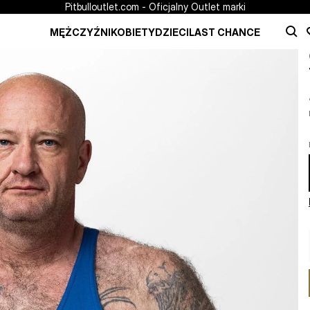
Pitbulloutlet.com - Oficjalny Outlet marki
MĘŻCZYŹNI
KOBIETY
DZIECI
LAST CHANCE