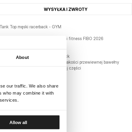
WYSYŁKA I ZWROTY
Tank Top męski racerback - GYM
Limitowana seria stworzona na targi fitness FIBO 2026
- fason podkreślający sylwetkę
- wycięcie na plecach typu racerback
About
- Tank Top wykonany z najwyższej jakości przewiewnej bawełny
- zaokrąglony przód oraz tył w dolnej części
- duży nadruk z przodu
- skład materiału: 100% bawełna
se our traffic. We also share
ers who may combine it with
 services.
Allow all