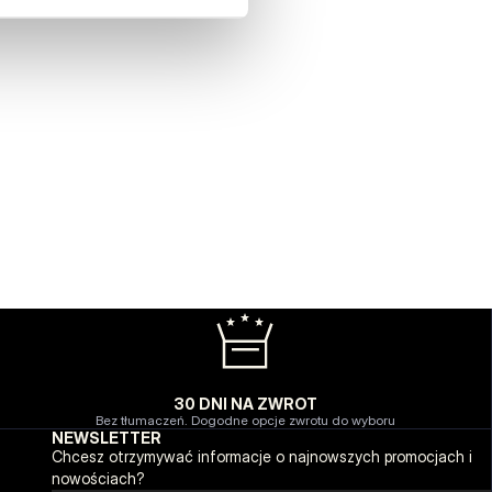
30 DNI NA ZWROT
Bez tłumaczeń. Dogodne opcje zwrotu do wyboru
NEWSLETTER
Chcesz otrzymywać informacje o najnowszych promocjach i
nowościach?