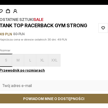
OSTATNIE SZTUKI
SALE
TANK TOP RACERBACK GYM STRONG
89
PLN
49
PLN
Najniższa cena w okresie ostatnich 30 dni:
49
PLN
Rozmiar
S
M
L
XL
XXL
Przewodnik po rozmiarach
POWIADOM MNIE O DOSTĘPNOŚCI