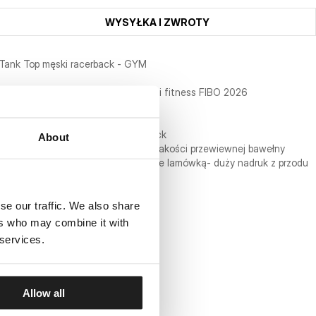
WYSYŁKA I ZWROTY
Tank Top męski racerback - GYM
Limitowana seria stworzona na targi fitness FIBO 2026
- fason podkreślający sylwetkę
- wycięcie na plecach typu racerback
About
- Tank Top wykonany z najwyższej jakości przewiewnej bawełny
- dekolt oraz otwory na ręce obszyte lamówką- duży nadruk z przodu
- skład materiału: 100% bawełna
se our traffic. We also share
ers who may combine it with
 services.
Allow all