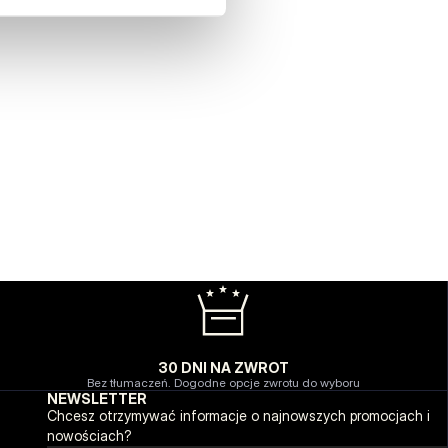
30 DNI NA ZWROT
Bez tłumaczeń. Dogodne opcje zwrotu do wyboru
NEWSLETTER
Chcesz otrzymywać informacje o najnowszych promocjach i
nowościach?