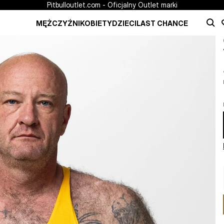
Pitbulloutlet.com - Oficjalny Outlet marki
MĘŻCZYŹNI
KOBIETY
DZIECI
LAST CHANCE