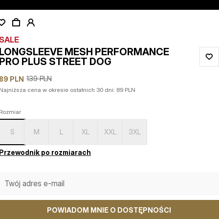
SALE
LONGSLEEVE MESH PERFORMANCE
PRO PLUS STREET DOG
139
PLN
89
PLN
Najniższa cena w okresie ostatnich 30 dni:
89
PLN
Rozmiar
S
M
L
XL
XXL
3XL
Przewodnik po rozmiarach
POWIADOM MNIE O DOSTĘPNOŚCI