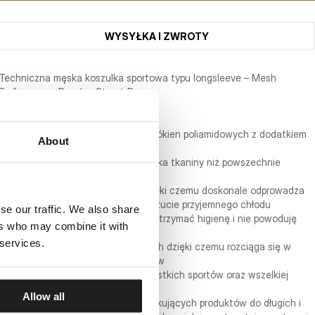
WYSYŁKA I ZWROTY
Techniczna męska koszulka sportowa typu longsleeve – Mesh
Performance Pro plus Street Dog
- wygodny luźniejszy fason
- wykonana z najwyższej jakości włókien poliamidowych z dodatkiem
About
elastycznej przędzy
- znacznie szlachetniejsza mieszanka tkaniny niż powszechnie
występujące na rynku
- termo aktywna i oddychająca dzięki czemu doskonale odprowadza
ciepło z twojej skóry, powodując uczucie przyjemnego chłodu
se our traffic. We also share
- szybkoschnący materiał pomaga utrzymać higienę i nie powoduję
ers who may combine it with
przykrego zapachu
 services.
- tkanina z systemem 4-way stretch dzięki czemu rozciąga się w
każdym kierunku nie krępując ruchów
- przeznaczona do uprawiania wszystkich sportów oraz wszelkiej
aktywności fizycznej
Allow all
- linia przeznaczona dla osób poszukujących produktów do długich i