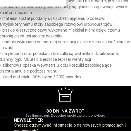
ciężkich treningów zarówno pod dachem jak i na otwartej przestrzeni
- dzięki zastosowaniu nylonu produkty są gładkie i zapewniają wysoki
komfort noszenia
- materiał został poddany uszlachetniającemu procesowi
antybakteryjnemu który zapobiega rozwojowi drobnoustrojów
- płaskie elastyczne szwy wykonane miękkimi nićmi dzięki czemu
chronią przed obtarciami naskórka
- nadruki wykonane są metodą sublimacji dzięki czemu są nieścieralne
i trwałe
- na plecach oraz po bokach koszulki są wstawki z dziurkowanej
tkaniny typu MESH dla jeszcze lepszej wentylacji
- silikonowa opaska wewnątrz u dołu koszulki zapobiegająca
przesuwaniu się podczas ruchu
- skład materiału: 80% nylon / 20% spandex
30 DNI NA ZWROT
Bez tłumaczeń. Dogodne opcje zwrotu do wyboru
NEWSLETTER
Chcesz otrzymywać informacje o najnowszych promocjach i
nowościach?