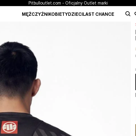
Pitbulloutlet.com - Oficjalny Outlet marki
MĘŻCZYŹNI
KOBIETY
DZIECI
LAST CHANCE