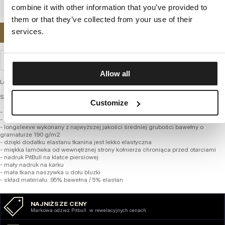
combine it with other information that you’ve provided to
them or that they’ve collected from your use of their
services.
POWIADOM MNIE O DOSTĘPNOŚCI
WYSYŁKA I ZWROTY
Allow all
Longsleeve damski – Slim Fit Hilltop
SERIA MIDDLE WEIGHT 190 SPANDEX
Customize
- dopasowany taliowany fason typu slim fit podkreślający sylwetkę
- klasyczny okrągły dekolt
- longsleeve wykonany z najwyższej jakości średniej grubości bawełny o
gramaturze 190 g/m2
- dzięki dodatku elastanu tkanina jest lekko elastyczna
- miękka lamówka od wewnętrznej strony kołnierza chroniąca przed otarciami
- nadruk PitBull na klatce piersiowej
- mały nadruk na karku
- mała tkana naszywka u dołu bluzki
- skład materiału: 95% bawełna / 5% elastan
NAJNIŻSZE CENY
Markowa odzież Pitbull w rewelacyjnych cenach.