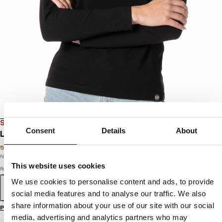
SALE
Consent
Details
About
LONGSLEEVE DAMSKI SLIM FIT HILLTOP
59
PLN
89
PLN
Najniższa cena w okresie ostatnich 30 dni:
59
PLN
This website uses cookies
Rozmiar
We use cookies to personalise content and ads, to provide
XS
S
M
L
XL
social media features and to analyse our traffic. We also
share information about your use of our site with our social
Przewodnik po rozmiarach
media, advertising and analytics partners who may