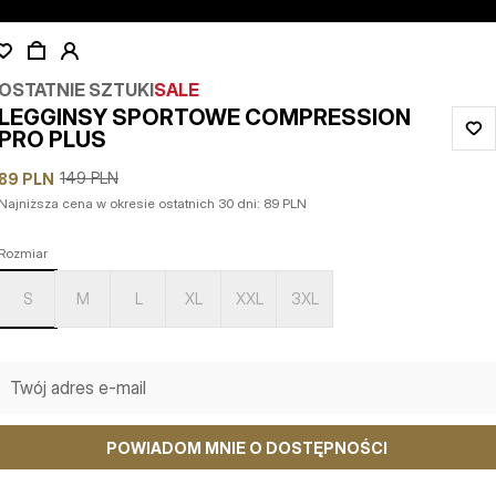
OSTATNIE SZTUKI
SALE
LEGGINSY SPORTOWE COMPRESSION
PRO PLUS
149
PLN
89
PLN
Najniższa cena w okresie ostatnich 30 dni:
89
PLN
Rozmiar
S
M
L
XL
XXL
3XL
POWIADOM MNIE O DOSTĘPNOŚCI