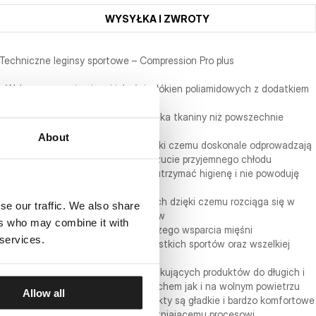
WYSYŁKA I ZWROTY
Techniczne leginsy sportowe – Compression Pro plus
- Wykonane z najwyższej jakości włókien poliamidowych z dodatkiem
elastycznej przędzy
- Znacznie szlachetniejsza mieszanka tkaniny niż powszechnie
występujące na rynku
About
- Termoaktywne i oddychające dzięki czemu doskonale odprowadzają
ciepło z twojej skóry, powodując uczucie przyjemnego chłodu
- Szybkoschnący materiał pomaga utrzymać higienę i nie powoduję
przykrego zapachu.
- Tkanina z systemem 4-way stretch dzięki czemu rozciąga się w
se our traffic. We also share
każdym kierunku nie krepując ruchów
ers who may combine it with
- Bardzo wysoka kompresja dla lepszego wsparcia mięśni
 services.
- Przeznaczone do uprawiania wszystkich sportów oraz wszelkiej
aktywności fizycznej
- Linia przeznaczona dla osób poszukujących produktów do długich i
ciężkich treningów zarówno pod dachem jak i na wolnym powietrzu
Allow all
- Dzięki zastosowaniu nylonu produkty są gładkie i bardzo komfortowe
- Materiał został poddany uszlachetniającemu procesowi