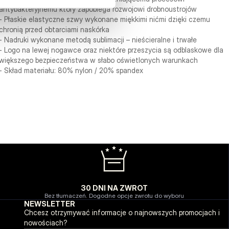
antybakteryjnemu który zapobiega rozwojowi drobnoustrojów
- Płaskie elastyczne szwy wykonane miękkimi nićmi dzięki czemu
chronią przed obtarciami naskórka
- Nadruki wykonane metodą sublimacji – nieścieralne i trwałe
- Logo na lewej nogawce oraz niektóre przeszycia są odblaskowe dla
większego bezpieczeństwa w słabo oświetlonych warunkach
- Skład materiału: 80% nylon / 20% spandex
30 DNI NA ZWROT
Bez tłumaczeń. Dogodne opcje zwrotu do wyboru
NEWSLETTER
Chcesz otrzymywać informacje o najnowszych promocjach i
nowościach?