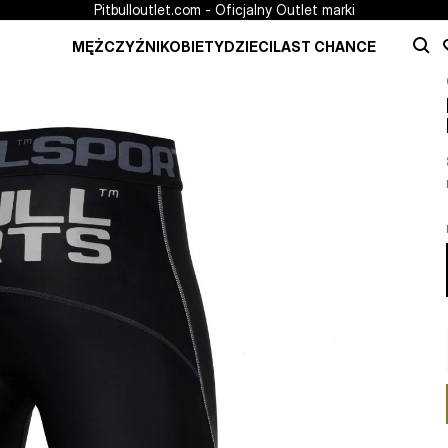
Pitbulloutlet.com - Oficjalny Outlet marki
MĘŻCZYŹNI
KOBIETY
DZIECI
LAST CHANCE