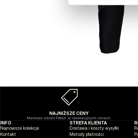
NAJNIŻSZE CENY
Markowa odzież Pitbull w rewelacyjnych cenach.
INFO
STREFA KLIENTA
R
Najnowsze kolekcje
Dostawa i koszty wysyłki
R
Kontakt
Metody płatności
P