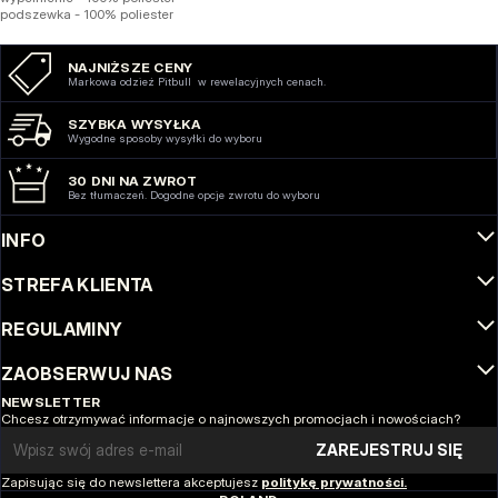
podszewka - 100% poliester
NAJNIŻSZE CENY
Markowa odzież Pitbull w rewelacyjnych cenach.
SZYBKA WYSYŁKA
Wygodne sposoby wysyłki do wyboru
30 DNI NA ZWROT
Bez tłumaczeń. Dogodne opcje zwrotu do wyboru
INFO
STREFA KLIENTA
REGULAMINY
ZAOBSERWUJ NAS
NEWSLETTER
Chcesz otrzymywać informacje o najnowszych promocjach i nowościach?
Email address
ZAREJESTRUJ SIĘ
Zapisując się do newslettera akceptujesz
politykę prywatności.