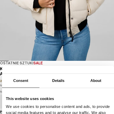
OSTATNIE SZTUKI
SALE
KURTKA ZIMOWA PIKOWANA Z KAPTUREM
AZALEA
Consent
Details
About
219
PLN
349
PLN
Najniższa cena w okresie ostatnich 30 dni:
219
PLN
Rozmiar
This website uses cookies
XS
S
M
L
XL
We use cookies to personalise content and ads, to provide
Przewodnik po rozmiarach
social media features and to analyse our traffic. We also