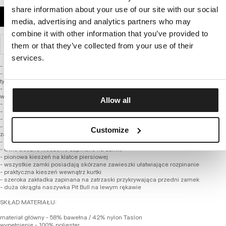
share information about your use of our site with our social
DODAJ DO KOSZYKA
media, advertising and analytics partners who may
combine it with other information that you’ve provided to
WYSYŁKA I ZWROTY
them or that they’ve collected from your use of their
services.
- regularny fason do bioder
- wykonana z wysokiej jakości grubszej matowej tkaniny bawełniano nylonowej
typu taslon
- tkanina jest odporna na wiatr, śnieg i deszcz jednocześnie zachowując
właściwości oddychające
Allow all
- całość kurtki jest ocieplana z gładką poliestrową podszewką
- żebrowane dzianinowe ściągacze schowane w rękawach
- żebrowany ściągacz u dołu kurtki
- zintegrowany ocieplany kaptur z wysoką stójką oraz odpinanym futerkiem na
Customize
zatrzaski
- regulacja głębokości kaptura za pomocą paska z metalową klamrą
- dwie boczne kieszenie zapinane na zamki
- pionowa kieszeń na klatce piersiowej
- wszystkie zamki posiadają skórzane zawieszki ułatwiające rozpinanie
- praktyczna kieszeń wewnątrz kurtki
- szeroka zakładka zapinana na zatrzaski przykrywająca przedni zamek
- duża okrągła naszywka Pit Bull na lewym rękawie
SKŁAD MATERIAŁU:
materiał główny - 58% bawełna / 42% nylon Taslon
wypełnienie - 100% poliester