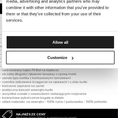
media, advertising and analytics partners who may
combine it with other information that you’ve provided to
DODAJ DO KOSZYKA
them or that they’ve collected from your use of their
services.
WYSYŁKA I ZWROTY
- klasyczny uniwersalny sportowy fason
- wykonana z wysokiej jakości średniej grubości tkaniny nylonowej
Allow all
- tkanina zachowuje swoje właściwości wiatroszczelne i wodoszczelne, przy
równoczesnym podniesieniu komfortu cieplnego
- podszyta lekką poliestrową tkaniną
- zintegrowany kaptur z regulacją sznurkiem
Customize
- wysoka stójka chroniąca przed wiatrem oraz zimnem
- w kapturze umieszczono dodatkową warstwę podszewki typu mesh
- silikonowa naszywka z logo marki PitBull umieszczona na piersi
- nadrukowany napis Pit Bull na kapturze
- na całej długości rękawów lampasy z nazwą marki
- zamek typu kostka z kontrastowymi lamówkami
- szerokie żebrowane ściągacze na rękawach i u dołu kurtki
- kieszenie zapinane na zamki
- praktyczna kieszeń wewnątrz kurtki
- wszystkie suwaki z zawieszkami ułatwiającymi rozpinanie
- kontrastowe wykończenie bogate w detale
- skład materiału: na zewnątrz - 100% nylon / podszewka - 100% poliester
NAJNIŻSZE CENY
Markowa odzież Pitbull w rewelacyjnych cenach.