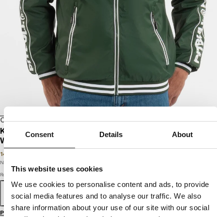
OSTATNIE SZTUKI
SALE
KURTKA PRZEJŚCIOWA MĘSKA Z KAPTUREM
Consent
Details
About
WHITEWOOD
149
PLN
249
PLN
Najniższa cena w okresie ostatnich 30 dni:
149
PLN
This website uses cookies
Rozmiar
We use cookies to personalise content and ads, to provide
S
M
L
XL
XXL
3XL
social media features and to analyse our traffic. We also
share information about your use of our site with our social
Przewodnik po rozmiarach