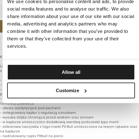
We use cookies to personalise content and ads, to provide
social media features and to analyse our traffic. We also
share information about your use of our site with our social
media, advertising and analytics partners who may
POWIADOM MNIE O DOSTĘPNOŚCI
combine it with other information that you’ve provided to
them or that they’ve collected from your use of their
WYSYŁKA I ZWROTY
services.
Kurtka przejściowa męska firmy PIT BULL WEST COAST – Athletic Logo
Limitowana seria w oryginalnych kolorach wyprodukowana w bardzo niskim
nakładzie
Allow all
- klasyczny uniwersalny sportowy fason
- wykonana z wysokiej jakości średniej grubości tkaniny nylonowej
- tkanina zachowuje swoje właściwości wiatroszczelne, przy równoczesnym
Customize
podniesieniu komfortu cieplnego
- podszyta lekką poliestrową siateczką, która dodatkowo wspiera system
cyrkulacji powietrza
- otwory wentylacyjne pod pachami
- zintegrowany kaptur z regulacją sznurkiem
- wysoka stójka chroniąca przed wiatrem oraz zimnem
- w kapturze umieszczono dodatkową warstwę podszewki typu mesh
- silikonowa naszywka z logo marki Pit Bull umieszczona na lewym rękawie oraz
na kapturze
- nadrukowany napis Pitbull na piersi