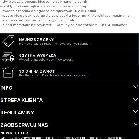
- dwie wszyte boczne kieszenie zapinane na zamki
- praktyczna wewnętrzna kieszeń zapinana na rzep
- mocne szerokie ściągacze na rękawach i u dołu kurtki
- wszystkie suwaki posiadają zawieszki z logo marki ułatwiające rozpinanie
- kontrastowe wykończenie bogate w detale
- skład materiału: na zewnątrz – 100% nylon / podszewka – 100% poliester
NAJNIŻSZE CENY
Markowa odzież Pitbull w rewelacyjnych cenach.
SZYBKA WYSYŁKA
Wygodne sposoby wysyłki do wyboru
30 DNI NA ZWROT
Bez tłumaczeń. Dogodne opcje zwrotu do wyboru
INFO
STREFA KLIENTA
REGULAMINY
ZAOBSERWUJ NAS
NEWSLETTER
Chcesz otrzymywać informacje o najnowszych promocjach i nowościach?