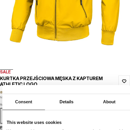
SALE
KURTKA PRZEJŚCIOWA MĘSKA Z KAPTUREM
ATHLETIC LOGO
89
PLN
219
PLN
Najniższa cena w okresie ostatnich 30 dni:
89
PLN
Consent
Details
About
Rozmiar
S
M
L
XL
XXL
3XL
This website uses cookies
Przewodnik po rozmiarach