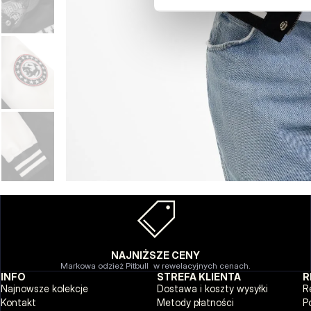
NAJNIŻSZE CENY
Markowa odzież Pitbull w rewelacyjnych cenach.
INFO
STREFA KLIENTA
R
Najnowsze kolekcje
Dostawa i koszty wysyłki
R
Kontakt
Metody płatności
P