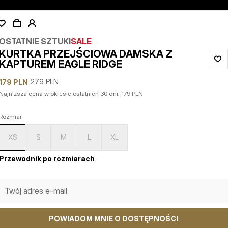
OSTATNIE SZTUKI
SALE
KURTKA PRZEJŚCIOWA DAMSKA Z
KAPTUREM EAGLE RIDGE
279
PLN
179
PLN
Najniższa cena w okresie ostatnich 30 dni:
179
PLN
Rozmiar
XS
S
M
L
XL
Przewodnik po rozmiarach
POWIADOM MNIE O DOSTĘPNOŚCI