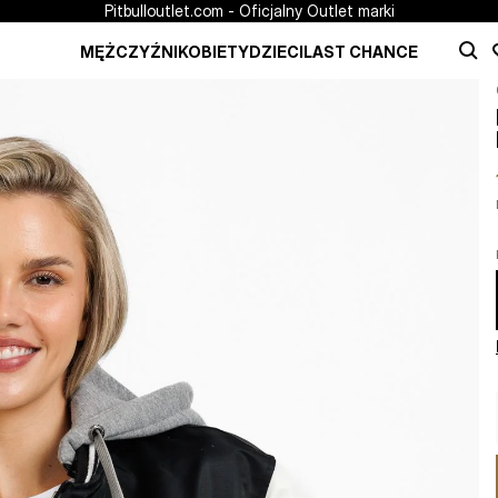
Pitbulloutlet.com - Oficjalny Outlet marki
MĘŻCZYŹNI
KOBIETY
DZIECI
LAST CHANCE