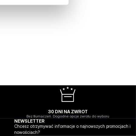
30 DNI NA ZWROT
Bez tłumaczeń. Dogodne opcje zwrotu do wyboru
NEWSLETTER
Chcesz otrzymywać informacje o najnowszych promocjach i
nowościach?