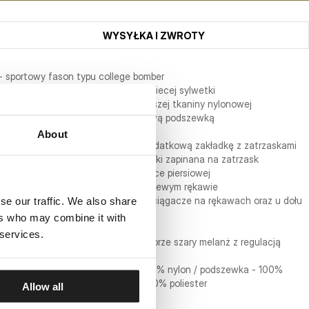
WYSYŁKA I ZWROTY
- sportowy fason typu college bomber
- taliowany krój dopasowany do kobiecej sylwetki
- wykonana z wysokiej jakości grubszej tkaniny nylonowej
- całość podszyta miękką dzianinową podszewką
- dwie otwarte kieszenie po bokach
About
- zapinana na metalowy zamek i dodatkową zakładkę z zatrzaskami
- praktyczna kieszeń wewnątrz kurtki zapinana na zatrzask
- duży wyszyty napis PitBull na klatce piersiowej
- okrągła wyszywana naszywka na lewym rękawie
se our traffic. We also share
- szerokie dzianinowe żebrowane ściągacze na rękawach oraz u dołu
kurtki
ers who may combine it with
- dzianinowy żebrowany kołnierz
 services.
- odpinany dzianinowy kaptur w kolorze szary melanż z regulacją
sznurkiem
- skład materiału: na zewnątrz - 100% nylon / podszewka - 100%
poliester / kaptur - 20% bawełna, 80% poliester
Allow all