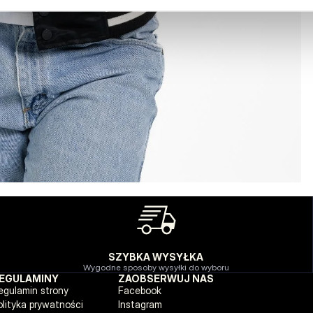
SZYBKA WYSYŁKA
Wygodne sposoby wysyłki do wyboru
EGULAMINY
ZAOBSERWUJ NAS
egulamin strony
Facebook
olityka prywatności
Instagram