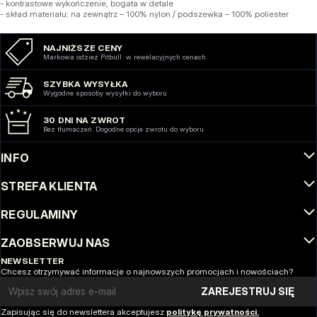
- kontrastowe wykończenie, bogata w detale
- skład materiału: na zewnątrz – 100% nylon / podszewka – 100% poliester
NAJNIŻSZE CENY
Markowa odzież Pitbull w rewelacyjnych cenach.
SZYBKA WYSYŁKA
Wygodne sposoby wysyłki do wyboru
30 DNI NA ZWROT
Bez tłumaczeń. Dogodne opcje zwrotu do wyboru
INFO
STREFA KLIENTA
REGULAMINY
ZAOBSERWUJ NAS
NEWSLETTER
Chcesz otrzymywać informacje o najnowszych promocjach i nowościach?
Email address
ZAREJESTRUJ SIĘ
Zapisując się do newslettera akceptujesz
politykę prywatności.