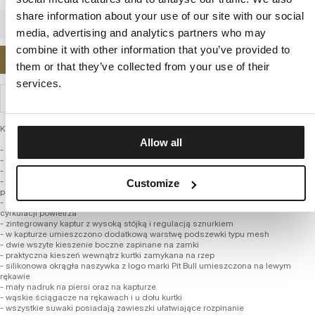
share information about your use of our site with our social
media, advertising and analytics partners who may
combine it with other information that you’ve provided to
POWIADOM MNIE O DOSTĘPNOŚCI
them or that they’ve collected from your use of their
services.
WYSYŁKA I ZWROTY
Kurtka przejściowa damska z kolekcji firmy PIT BULL WEST COAST – Dahlia II
Allow all
- uniwersalny sportowy fason
- taliowany krój dopasowany do kobiecej sylwetki
- wykonana z wysokiej jakości tkaniny nylonowej
- tkanina zachowuje swoje właściwości wiatroszczelne, przy równoczesnym
Customize
podniesieniu komfortu cieplnego
- podszyta lekką poliestrową siateczką, która dodatkowo wspiera system
cyrkulacji powietrza
- zintegrowany kaptur z wysoką stójką i regulacją sznurkiem
- w kapturze umieszczono dodatkową warstwę podszewki typu mesh
- dwie wszyte kieszenie boczne zapinane na zamki
- praktyczna kieszeń wewnątrz kurtki zamykana na rzep
- silikonowa okrągła naszywka z logo marki Pit Bull umieszczona na lewym
rękawie
- mały nadruk na piersi oraz na kapturze
- wąskie ściągacze na rękawach i u dołu kurtki
- wszystkie suwaki posiadają zawieszki ułatwiające rozpinanie