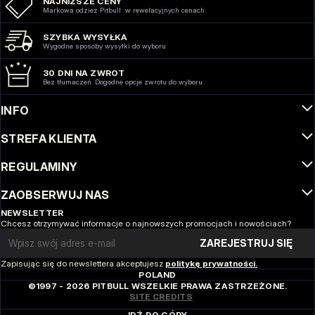
NAJNIŻSZE CENY
Markowa odzież Pitbull w rewelacyjnych cenach.
SZYBKA WYSYŁKA
Wygodne sposoby wysyłki do wyboru
30 DNI NA ZWROT
Bez tłumaczeń. Dogodne opcje zwrotu do wyboru
INFO
STREFA KLIENTA
REGULAMINY
ZAOBSERWUJ NAS
NEWSLETTER
Chcesz otrzymywać informacje o najnowszych promocjach i nowościach?
Email address
ZAREJESTRUJ SIĘ
Zapisując się do newslettera akceptujesz
politykę prywatności.
POLAND
©1997 - 2026 PITBULL WSZELKIE PRAWA ZASTRZEŻONE.
SITE CREDITS
IDŹ DO GÓRY