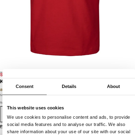
SALE
KOSZULKA POLO PIQUE REGULAR
Consent
Details
About
89
PLN
139
PLN
Najniższa cena w okresie ostatnich 30 dni:
89
PLN
Rozmiar
This website uses cookies
S
M
L
XL
XXL
3XL
We use cookies to personalise content and ads, to provide
social media features and to analyse our traffic. We also
Przewodnik po rozmiarach
share information about your use of our site with our social