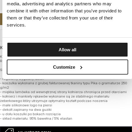
media, advertising and analytics partners who may
combine it with other information that you’ve provided to
them or that they’ve collected from your use of their
POWIADOM MNIE O DOSTĘPNOŚCI
services.
WYSYŁKA I ZWROTY
Koszulka polo o regularnym kroju z grubej, elastycznej bawełny
Allow all
Koszulka Polo z kolekcji wiosna / lato 2023 firmy PIT BULL WEST COAST – Pique
Regular
Customize
SERIA HEAVY WEIGHT 250
- regularny wygodny fason
- koszulka wykonana z grubej fakturowanej tkaniny typu Pika o gramaturze 250
g/m2
- miękka lamówka od wewnętrznej strony kołnierza chroniąca przed otarciami
- kołnierz i mankiety rękawów wykonane są ze stabilnego materiału
żeberkowego który utrzymuje optymalny kształt podczas noszenia
- małe silikonowe logo na piersi
- dekolt zapinany na dwa guziki
- u dołu koszulki po bokach rozcięcia
- skład materiału: 95% bawełna / 5% elastan