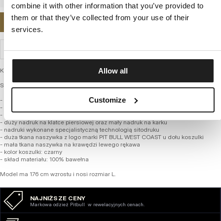
combine it with other information that you’ve provided to
them or that they’ve collected from your use of their
POWIADOM MNIE O DOSTĘPNOŚCI
services.
WYSYŁKA I ZWROTY
Allow all
Koszulka męska – Orange Logo
SERIA MIDDLE WEIGHT 190 REGULAR
Customize
- klasyczny regularny fason z okrągłym dekoltem
- T-shirt wykonany z najwyższej jakości bawełny o gramaturze 190 g/m2
- miękka lamówka od wewnętrznej strony kołnierza chroniąca przed otarciami
- duży nadruk na klatce piersiowej oraz mały nadruk na karku
- nadruki wykonane specjalistyczną technologią sitodruku
- duża tkana naszywka z logo marki PIT BULL WEST COAST u dołu koszulki
- mała tkana naszywka na krawędzi lewego rękawa
- kolor koszulki: czarny
- skład materiału: 100% bawełna
Model ma 176 cm wzrostu i nosi rozmiar L.
NAJNIŻSZE CENY
Markowa odzież Pitbull w rewelacyjnych cenach.