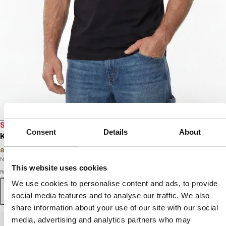
SALE
Consent
Details
About
KOSZULKA ORANGE LOGO
89
PLN
119
PLN
Najniższa cena w okresie ostatnich 30 dni:
89
PLN
This website uses cookies
Rozmiar
We use cookies to personalise content and ads, to provide
S
M
L
XL
XXL
3XL
social media features and to analyse our traffic. We also
share information about your use of our site with our social
media, advertising and analytics partners who may